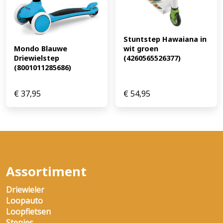
roues, trottinette 3 roues enfant, trottinette rose,
trottinette fille, trottinette pour fille, trottinette LED,
trottinette lumineuse, trottinette avec roues
lumineuses, trottinette avec plateau lumineux,
Stuntstep Hawaiana in 
trottinette réglable, trottinette enfant 3 à 8 ans,
Mondo Blauwe 
wit groen 
trottinette légère, trottinette avec frein arrière,
Driewielstep 
(4260565526377)
(8001011285686)
trottinette à direction par inclinaison, trottinette pour
garçons et filles, trottinette aluminium, trottinette soft
wheels (EAN: 8720892753427)
€
37,95
€
54,95
Assortiment
Driewieler
Loopauto
Loopfietsen
Stepjes