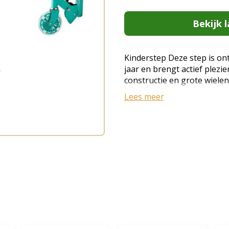
Bekijk l
Kinderstep Deze step is on
jaar en brengt actief plezie
constructie en grote wielen
zowel binnen als buiten, w
Lees meer
zorgen hoeven te maken. H
bevordert de ontwikkeling 
zodat beginners het rijden 
Kinderstep voor kinderen v
5-inch lichtgevende velgen 
Functies en Details Kinders
Deze kinderstep met 2 wiel
aluminiumlegering - lichtge
draagvermogen tot 50 kg. E
die buitenspelen, zelfvertr
Hoogteverstelbaar: Verstel
instellingen: 730/780/830 m