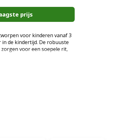
aagste prijs
tworpen voor kinderen vanaf 3
r in de kindertijd. De robuuste
 zorgen voor een soepele rit,
aardoor ouders zich geen
et kantelstuursysteem
van evenwicht en coördinatie,
direct onder de knie hebben.
anaf 3 jaar Verstelbare hoogte
Sturen door kantelverstelling
tep voor kinderen vanaf 3 jaar:
en heeft een frame van
wicht, stevig en met een
en leuke en actieve metgezel
ouwen en plezier stimuleert.
baar stuur met drie hoogte-
m (28,7/30,7/32,7 inch). Deze