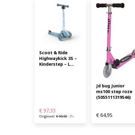
Scoot & Ride 
Highwaykick 3S – 
Kinderstep – L...
Jd bug Junior 
ms100 step roze 
(5055111319546)
€
97,33
€
64,95
Origineel:
€
99,90
-3%