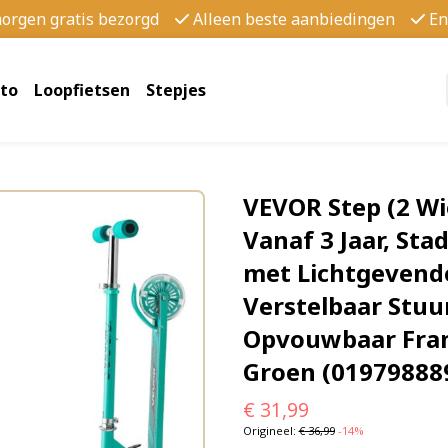
morgen gratis bezorgd
Alleen beste aanbiedingen
En
to
Loopfietsen
Stepjes
VEVOR Step (2 Wi
Vanaf 3 Jaar, Sta
met Lichtgevende
Verstelbaar Stuur
Opvouwbaar Fram
Groen (01979888
€
31,99
Origineel:
€
36,99
-14%