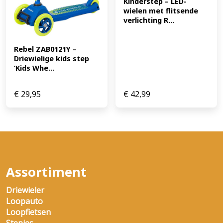
Kinderstep – LED-
wielen met flitsende 
verlichting R...
Rebel ZAB0121Y – 
Driewielige kids step 
‘Kids Whe...
€
29,95
€
42,99
Assortiment
Driewieler
Loopauto
Loopfietsen
Stepjes