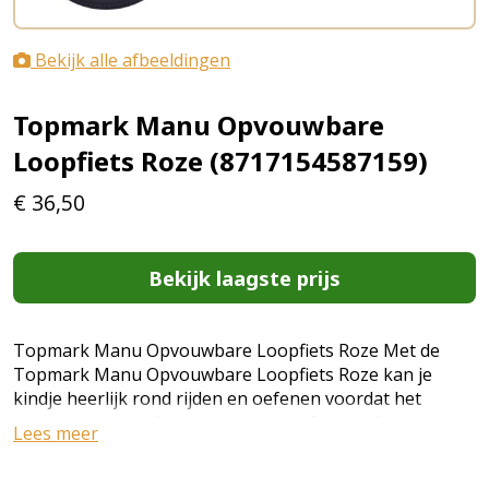
Bekijk alle afbeeldingen
Topmark Manu Opvouwbare
Loopfiets Roze (8717154587159)
€
36,50
Bekijk laagste prijs
Topmark Manu Opvouwbare Loopfiets Roze Met de
Topmark Manu Opvouwbare Loopfiets Roze kan je
kindje heerlijk rond rijden en oefenen voordat het
overgaat op een fiets met trappers. De loopfiets is
Lees meer
voorzien van een eenvoudig opvouwsysteem, een in
hoogte verstelbaar zadel, extra vering, zachte