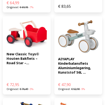
€
64,99
€
83,65
Origineel:
€
69,95
-7%
New Classic Toys® 
Houten Bakfiets – 
AIYAPLAY 
Road Star –...
Kinderbalansfiets 
Aluminiumlegering, 
Kunststof 56L ...
€
72,95
€
47,90
Origineel:
€
76,49
-5%
Origineel:
€
52,90
-9%