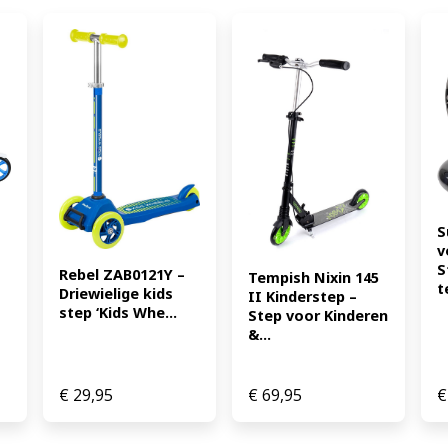
S
v
S
Rebel ZAB0121Y – 
Tempish Nixin 145 
t
Driewielige kids 
II Kinderstep – 
step ‘Kids Whe...
Step voor Kinderen 
&...
€
29,95
€
69,95
€