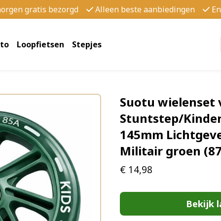
morgen gratis bezorgd
Alleen beste aanbiedingen
En
to
Loopfietsen
Stepjes
Suotu wielenset 
Stuntstep/Kinder
145mm Lichtgeve
Militair groen (
€
14,98
Bekijk l