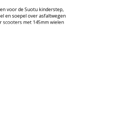
en voor de Suotu kinderstep,
el en soepel over asfaltwegen
voor scooters met 145mm wielen
ordat u tot aankoop overgaat).
n hoogwaardig polyurethaan
7 kogellagers. Het pakket
vangingswielen van 145 mm. Het
t dankzij de kinetische energie.
ig! Het is uw beste keuze om de
n of versleten wielen te
36355)