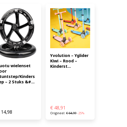
Yvolution – Yglider 
Kiwi – Rood – 
uotu wielenset 
Kinderst...
oor 
tuntstep/Kinders
ep – 2 Stuks &#...
€
48,91
14,98
Origineel:
€
64,99
-25%