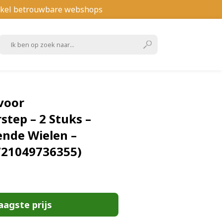
kel betrouwbare webshops
voor
step – 2 Stuks –
nde Wielen –
8721049736355)
aagste prijs