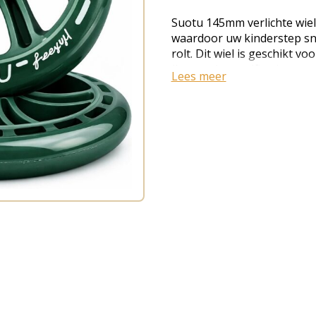
Suotu 145mm verlichte wiel
waardoor uw kinderstep sn
rolt. Dit wiel is geschikt 
(Let op de specificaties vo
Lees meer
De wielen zijn gemaakt va
met hoge rebound en ABEC 
bevat 2 professionele ver
wiel licht op als het beweeg
Er zijn geen batterijen nod
step van uw kind te upgrade
vervangen (EAN: 87210497