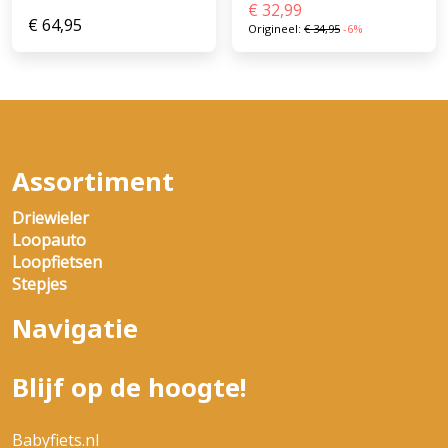
€
32,99
€
64,95
Origineel:
€
34,95
-6%
Assortiment
Driewieler
Loopauto
Loopfietsen
Stepjes
Navigatie
Blijf op de hoogte!
Babyfiets.nl