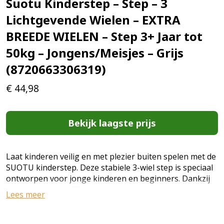
Suotu Kinderstep – Step – 3
Lichtgevende Wielen – EXTRA
BREEDE WIELEN – Step 3+ Jaar tot
50kg – Jongens/Meisjes – Grijs
(8720663306319)
€
44,98
Bekijk laagste prijs
Laat kinderen veilig en met plezier buiten spelen met de
SUOTU kinderstep. Deze stabiele 3-wiel step is speciaal
ontworpen voor jonge kinderen en beginners. Dankzij
de lichtgevende LED-wielen, het verstelbare stuur en
Lees meer
het stevige frame biedt deze step een veilige en leuke
rijervaring. Het brede deck en de stabiele constructie
helpen kinderen hun balans en coördinatie te