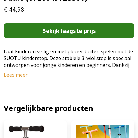
€
44,98
Bekijk laagste prijs
Laat kinderen veilig en met plezier buiten spelen met de
SUOTU kinderstep. Deze stabiele 3-wiel step is speciaal
ontworpen voor jonge kinderen en beginners. Dankzij
de lichtgevende LED-wielen, het verstelbare stuur en
Lees meer
het stevige frame biedt deze step een veilige en leuke
rijervaring. Het brede deck en de stabiele constructie
helpen kinderen hun balans en coördinatie te
ontwikkelen terwijl ze genieten van actief buitenspelen.
Jouw voordelen Stabiele 3-wiel constructie voor extra
Vergelijkbare producten
balans LED lichtgevende wielen zonder batterijen
Verstelbaar stuur voor groeiende kinderen Stevig
aluminium frame met duurzame PU wielen Voetrem
voor veilig en gecontroleerd stoppen Stabiel ontwerp