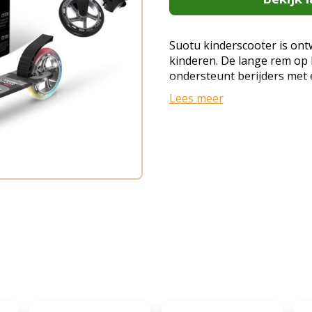
Suotu kinderscooter is on
kinderen. De lange rem op
ondersteunt berijders met 
step efficiënt en snel bij 
Lees meer
levensduur van de wielen. 
met matte panelen die niet
dat je kind veilig kan step
buizen en dekken van een s
tegenstelling tot andere 
dikte en breedte van het d
zorgen dat onze 2-wiel sco
voordelen · Kinderstep met
plezier en zichtbaarheid · 
langdurig gebruik · Geschi
dankzij unisex design · Bev
actief buitenspelen · Ideaal
of vrije tijd ! Let wel op: d
gebruiken is 69 cm en het m