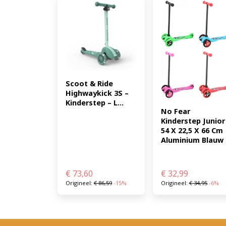
Scoot & Ride 
Highwaykick 3S – 
Kinderstep – L...
No Fear 
Kinderstep Junior 
54 X 22,5 X 66 Cm 
Aluminium Blauw .
€
73,60
€
32,99
Origineel:
€
86,59
-15%
Origineel:
€
34,95
-6%