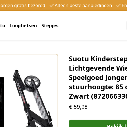
morgen gratis bezorgd
Alleen beste aanbiedingen
En
to
Loopfietsen
Stepjes
Suotu Kinderste
Lichtgevende Wie
Speelgoed Jongen
stuurhoogte: 85 
Zwart (87206633
€
59,98
Bekijk l