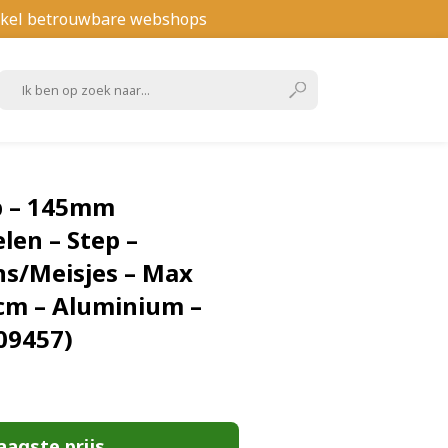
kel betrouwbare webshops
p – 145mm
len – Step –
s/Meisjes – Max
cm – Aluminium –
09457)
aagste prijs