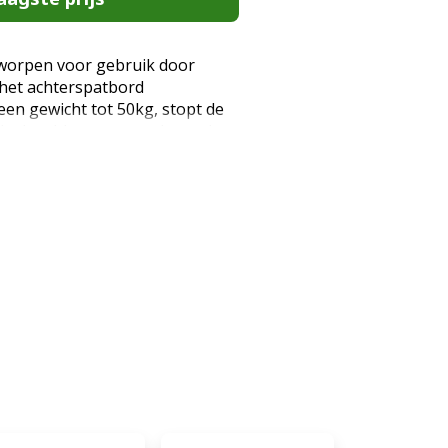
tworpen voor gebruik door
 het achterspatbord
een gewicht tot 50kg, stopt de
pedaalproblemen en verlengt de
Het stepdek is ook ontworpen
 snel wegglijden. Zorg ervoor
pen. De step is gemaakt van T-
tevige aluminiumlegering. In
dunne dekken, hebben we de
ek versterkt om ervoor te
oters duurzamer zijn. Jouw
 lichtgevende wielen voor extra
Stevig aluminium frame voor
kt voor jongens en meisjes
ordert balans, motoriek en
 voor recreatief gebruik, school
e minimale lengte om te step te
aximale gewicht is 50kg. ! De