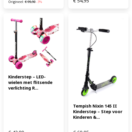
€
54,95
Origineel:
€
99,90
-3%
Kinderstep – LED-
wielen met flitsende 
verlichting R...
Tempish Nixin 145 II 
Kinderstep – Step voor 
Kinderen &...