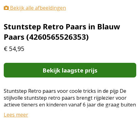
Bekijk alle afbeeldingen
Stuntstep Retro Paars in Blauw
Paars (4260565526353)
€
54,95
Bekijk laagste prijs
Stuntstep Retro paars voor coole tricks in de pijp De
stijlvolle stuntstep retro paars brengt rijplezier voor
actieve tieners en kinderen vanaf 6 jaar die graag buiten
of in het skatepark zijn. De 100 mm PU-wielen met
Lees meer
aluminium kern en ABEC 9 zorgen voor snel en soepel
rijden. Coole tricks zijn mogelijk met de stabiele, lichte
stuntstep. Het wendbare 360°-stuur, de TPR-grepen en
het antislipdek maken de stuntstep perfect voor