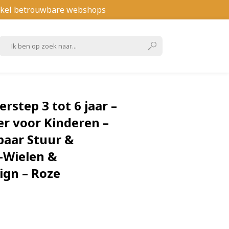
kel betrouwbare webshops
tep 3 tot 6 jaar –
er voor Kinderen –
baar Stuur &
-Wielen &
ign – Roze