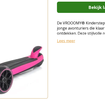
Bekijk l
De VROOOMY® Kinderstep i
jonge avonturiers die klaar
ontdekken. Deze stijlvolle 
voor kinderen van 3 tot 6 ja
Lees meer
maximale stabiliteit en rijc
eerst leert steppen of al b
deze driewieler biedt de pe
en sportieve vrijheid. Techn
Aanbevolen leeftijd: 3 tot 
kg (robuust en duurzaam fr
extra stabiliteit (voorkomt
wielen voor meer grip en een 
hoogte verstelbaar (groeit
Betrouwbare voetrem op he
Ergonomisch gevormde hand
het Nederlands en Engels Ga