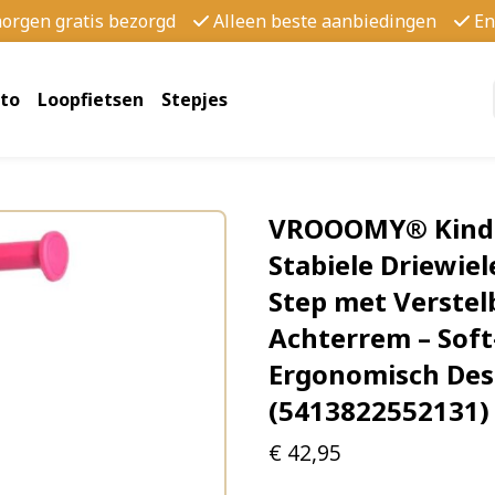
morgen gratis bezorgd
Alleen beste aanbiedingen
En
to
Loopfietsen
Stepjes
VROOOMY® Kinders
Stabiele Driewiel
Step met Verstel
Achterrem – Soft
Ergonomisch Des
(5413822552131)
€
42,95