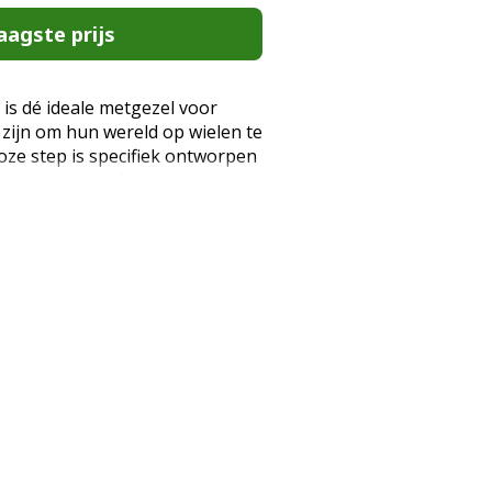
aagste prijs
s dé ideale metgezel voor
 zijn om hun wereld op wielen te
roze step is specifiek ontworpen
ar, waarbij de focus ligt op
omfort. Of je kind nu voor het
ehendig door de buurt zoeft;
rfecte balans tussen veiligheid
ische specificaties Kinderstep
6 jaar Maximaal draaggewicht: 50
ame) Wielen: 3 wielen voor
 omvallen) Banden: Zachte
fluisterstille rit Stuur: In
 mee met je kind) Remsysteem:
t achterwiel Design:
vaten Handleiding: Volledig in
rantie: 2 jaar Veiligheid en