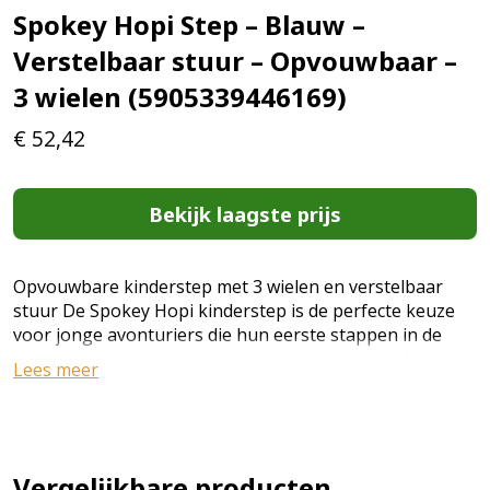
Spokey Hopi Step – Blauw –
Verstelbaar stuur – Opvouwbaar –
3 wielen (5905339446169)
€
52,42
Bekijk laagste prijs
Opvouwbare kinderstep met 3 wielen en verstelbaar
stuur De Spokey Hopi kinderstep is de perfecte keuze
voor jonge avonturiers die hun eerste stappen in de
wereld van sportieve activiteiten willen zetten. Met zijn
Lees meer
drie wielen biedt deze step een uitstekende stabiliteit,
waardoor kinderen zich veilig kunnen bewegen terwijl
ze hun balans en coördinatie ontwikkelen. De step is
ontworpen voor kinderen die net beginnen met steppen
en biedt een scala aan functies die het gebruik niet
Vergelijkbare producten