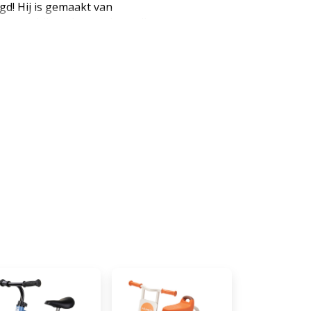
ugd! Hij is gemaakt van
t om bijzonder stevig te zijn,
er! De volrubberen banden
mfort, terwijl de rubberen
n voorkomen dat handen
werpen worden beschadigd. Het
aar. De stuuruitslag is begrensd,
beperkt wordt. Leeftijd: vanaf
 60 cm, zithoogte ca. 43 cm
: hout (EAN: 4020972119797)