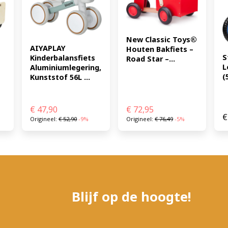
New Classic Toys® 
AIYAPLAY 
Houten Bakfiets – 
S
Kinderbalansfiets 
Road Star –...
L
Aluminiumlegering, 
(
Kunststof 56L ...
€
47,90
€
72,95
€
Origineel:
€
52,90
-9%
Origineel:
€
76,49
-5%
Blijf op de hoogte!