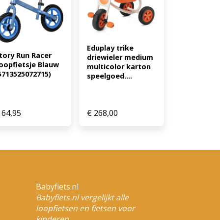
Eduplay trike 
tory Run Racer 
driewieler medium 
oopfietsje Blauw 
multicolor karton 
5713525072715)
speelgoed....
64,95
€
268,00
Babyfiets.nl
Babyfiets.nl vergelijkt alle
loopfietsen en fietsen voor
kinderen.