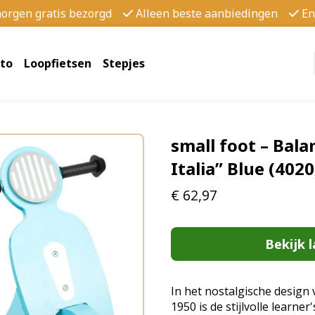
morgen gratis bezorgd
Alleen beste aanbiedingen
En
to
Loopfietsen
Stepjes
small foot – Bala
Italia” Blue (40
€
62,97
Bekijk l
In het nostalgische design 
1950 is de stijlvolle learner