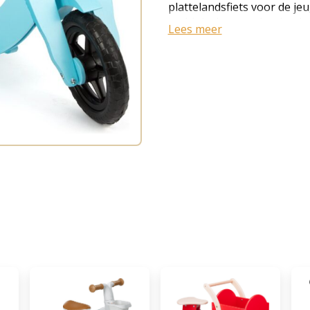
plattelandsfiets voor de je
multiplexhout en beukenhou
Lees meer
en biedt urenlang rijplezi
zorgen voor een goed rijco
handvatten met stopringe
worden geschaafd of voor
zadel is in hoogte verstelb
waardoor de kans op vallen 
3+ Afmetingen: ca. 83 x 40 x
Merk: Small foot Materiaal