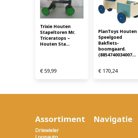
Trixie Houten 
PlanToys Houten 
Stapeltoren Mr. 
Speelgoed 
Triceratops – 
Bakfiets-
Houten Sta...
boomgaard. 
(8854740034007...
€
59,99
€
170,24
Assortiment
Navigatie
Driewieler
Loopauto