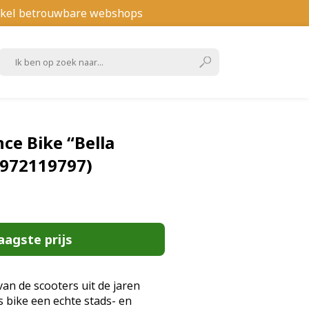
kel betrouwbare webshops
nce Bike “Bella
20972119797)
aagste prijs
van de scooters uit de jaren
's bike een echte stads- en