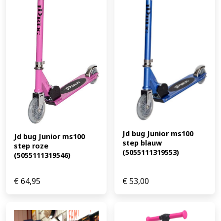
Standaard: ja Max. draagvermogen: 100 kg Leeftijd:
vanaf 8 jaar Specificaties materiaal: Materiaal frame: 95%
aluminium Materiaal deck: aluminium Materiaal wielen:
PU met PP kern Materiaal handvaten: TPR Specificaties
afmetingen: Diameter wiel: 200 mm Dikte wielen: 30 mm
Afmetingen deck: 56 x 13,5 cm (L x B) Stuur in hoogte
verstelbaar: ja, 93/97/101 cm Geschikt voor
lichaamslengte: van 1,45 tot 1,95 m Afmetingen
verpakking: 82 x 14 x 35 cm (L x B x H) Specificaties
remmen: Type voorrem: geen Type achterrem: voetrem
(EAN: 3496277942018)
Jd bug Junior ms100 
Jd bug Junior ms100 
step blauw 
step roze 
(5055111319553)
(5055111319546)
€
64,95
€
53,00