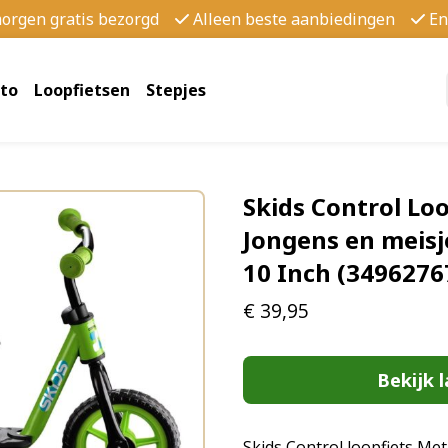
morgen gratis bezorgd
Alleen beste aanbiedingen
En
to
Loopfietsen
Stepjes
Skids Control Loo
Jongens en meisj
10 Inch (3496276
€
39,95
Bekijk l
Skids Control loopfiets Met