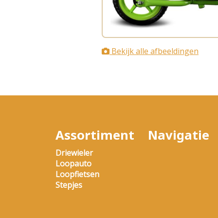
Bekijk alle afbeeldingen
Assortiment
Navigatie
Driewieler
Loopauto
Loopfietsen
Stepjes