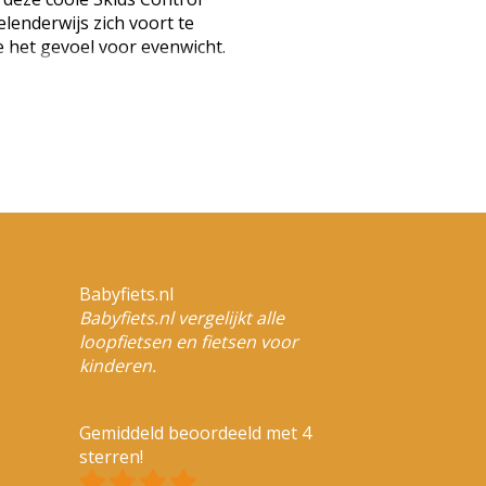
elenderwijs zich voort te
 het gevoel voor evenwicht.
peciaal anatomisch gevormd
n voor een comfortabele rit.
het zadel is gemakkelijk te
met een 10 inch wielmaat is
 2 t/m 4 jaar of met kledingmaat
: groen, zwart Geslacht: junior
 Wielmaat: 10 inch Zadelhoogte:
erstelbaar Stuurbreedte: 40 cm
n Versnellingen: geen
eftijd: 2 - 4 jaar (EAN:
Babyfiets.nl
Babyfiets.nl vergelijkt alle
loopfietsen en fietsen voor
kinderen.
Gemiddeld beoordeeld met 4
sterren!