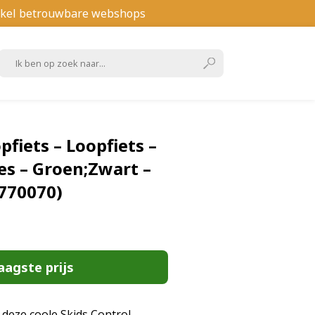
kel betrouwbare webshops
pfiets – Loopfiets –
es – Groen;Zwart –
770070)
aagste prijs
 deze coole Skids Control