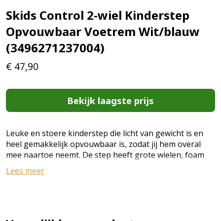
Skids Control 2-wiel Kinderstep
Opvouwbaar Voetrem Wit/blauw
(3496271237004)
€
47,90
Bekijk laagste prijs
Leuke en stoere kinderstep die licht van gewicht is en
heel gemakkelijk opvouwbaar is, zodat jij hem overal
mee naartoe neemt. De step heeft grote wielen, foam
handvatten en een stuur dat in hoogte verstelbaar is.
Lees meer
Ook heeft de step een voetrem op het achterwiel die
zorgt dat jij altijd veilig afremt. Specificaties: Kleur: blauw,
wit Materiaal frame: aluminium, staal Materiaal deck:
aluminium Materiaal handvatten: foam Materiaal wielen:
polyurethaan Breedte stuur: 33 cm Totale hoogte: 80 cm