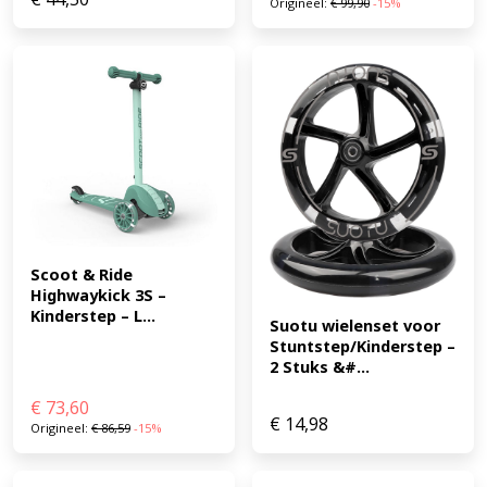
Origineel:
€
99,90
-15%
Scoot & Ride 
Highwaykick 3S – 
Kinderstep – L...
Suotu wielenset voor 
Stuntstep/Kinderstep – 
2 Stuks &#...
€
73,60
€
14,98
Origineel:
€
86,59
-15%