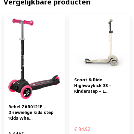
Vergelijkbare producten
Wielen: 145 mm Lagers: ABEC-5 lagers Rem: voetrem
Max. gewicht: 100 kg (EAN: 3496271237004)
Scoot & Ride 
Highwaykick 3S – 
Kinderstep – L...
Rebel ZAB0121P – 
Driewielige kids step 
‘Kids Whe...
€
84,92
€
44,50