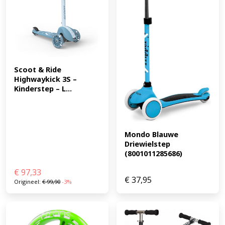
specificaties Max. belasting: 50 kg Wielen: 2 x 120 mm PU
voor / 80 mm PU achter Productgewicht: 2,6 kg Kleur:
Ash (EAN: 9120133009372)
Scoot & Ride 
Highwaykick 3S – 
Kinderstep – L...
Mondo Blauwe 
Driewielstep 
(8001011285686)
€
97,33
€
37,95
Origineel:
€
99,90
-3%