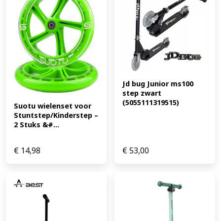
Jd bug Junior ms100 
step zwart 
(5055111319515)
Suotu wielenset voor 
Stuntstep/Kinderstep – 
2 Stuks &#...
€
14,98
€
53,00