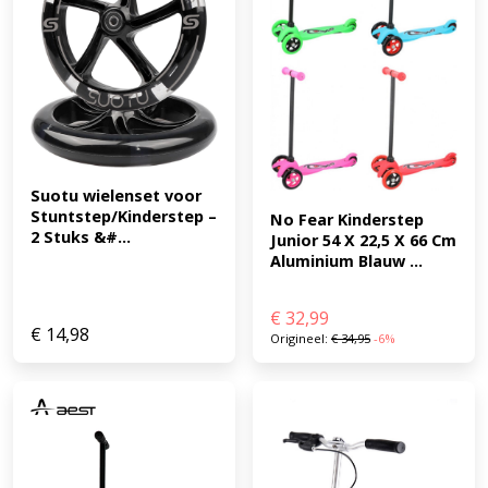
Suotu wielenset voor 
Stuntstep/Kinderstep – 
No Fear Kinderstep 
2 Stuks &#...
Junior 54 X 22,5 X 66 Cm 
Aluminium Blauw ...
€
32,99
€
14,98
Origineel:
€
34,95
-6%