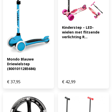
Push & Go Type: 2-in-1 kinderstep met duwstang Kleur:
Wildberry Leeftijd: 1-5 jaar Lengtebereik: 82-118 cm
Maximale belasting: 20 kg zitfunctie / 50 kg stepfunctie
Duwstang: 3 hoogtes Voetsteunen: afneembaar (EAN:
9120133000690)
Kinderstep – LED-
wielen met flitsende 
verlichting R...
Mondo Blauwe 
Driewielstep 
(8001011285686)
€
37,95
€
42,99