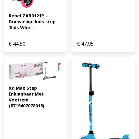
Rebel ZAB0121P – 
Driewielige kids step 
‘Kids Whe...
€
44,50
€
47,95
Xq Max Step 
Inklapbaar Met 
Voetrem 
(8719407078018)