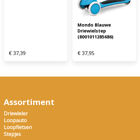
Mondo Blauwe 
Driewielstep 
(8001011285686)
€
37,39
€
37,95
Assortiment
Driewieler
Loopauto
Loopfietsen
Stepjes