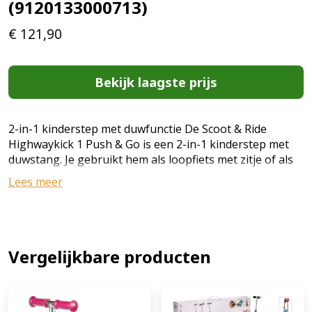
(9120133000713)
€
121,90
Bekijk laagste prijs
2-in-1 kinderstep met duwfunctie De Scoot & Ride
Highwaykick 1 Push & Go is een 2-in-1 kinderstep met
duwstang. Je gebruikt hem als loopfiets met zitje of als
kinderstep met 3 wielen. Ombouwen zonder
Lees meer
gereedschap De Highwaykick 1 Push & Go kan zonder
gereedschap worden omgebouwd van loopfiets naar
step. Zo groeit het product mee met je kind. Duwstang +
voetsteunen Duwstang met 3 hoogtes. Afneembare
voetsteunen. Ontworpen om alleen door volwassenen
Vergelijkbare producten
te worden geduwd wanneer de duwfunctie gebruikt
wordt. Belangrijke veiligheidsinfo Geschikt voor
kinderen van 1 tot 5 jaar. Geschikt voor een