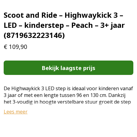
Scoot and Ride – Highwaykick 3 –
LED – kinderstep – Peach – 3+ jaar
(8719632223146)
€
109,90
Bekijk laagste prijs
De Highwaykick 3 LED step is ideaal voor kinderen vanaf
3 jaar of met een lengte tussen 96 en 130 cm. Dankzij
het 3-voudig in hoogte verstelbare stuur groeit de step
met je kind mee en biedt jarenlang rijplezier. Dankzij het
Lees meer
opvouwbare stuur is hij gemakkelijk op te bergen en
perfect voor onderweg. De witte LED-wielen zorgen niet
alleen voor een cool effect, maar verhogen ook de
zichtbaarheid in de schemering. De step wordt bestuurd