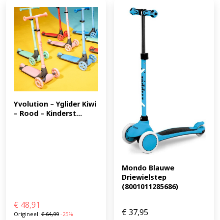
Yvolution – Yglider Kiwi 
– Rood – Kinderst...
Mondo Blauwe 
Driewielstep 
(8001011285686)
€
48,91
€
37,95
Origineel:
€
64,99
-25%