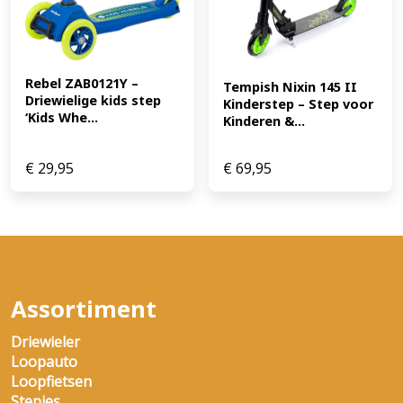
Rebel ZAB0121Y – 
Tempish Nixin 145 II 
Driewielige kids step 
Kinderstep – Step voor 
‘Kids Whe...
Kinderen &...
€
29,95
€
69,95
Assortiment
Driewieler
Loopauto
Loopfietsen
Stepjes