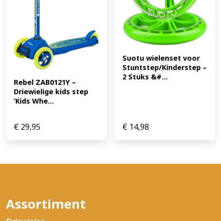
Suotu wielenset voor 
Stuntstep/Kinderstep – 
2 Stuks &#...
Rebel ZAB0121Y – 
Driewielige kids step 
‘Kids Whe...
€
29,95
€
14,98
Assortiment