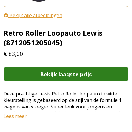
Bekijk alle afbeeldingen
Retro Roller Loopauto Lewis
(8712051205045)
€
83,00
Bekijk laagste prijs
Deze prachtige Lewis Retro Roller loopauto in witte
kleurstelling is gebaseerd op de stijl van de formule 1
wagens van vroeger. Super leuk voor jongens en
meisjes. Urenlang speelplezier voor zowel binnen- als
Lees meer
buiten gegarandeerd. De loopauto is voorzien van
metalen wielen en rubberen banden en een kunststof