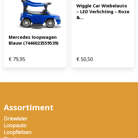
Wiggle Car Wiebelauto 
– LED Verlichting – Roze 
&...
Mercedes loopwagen 
Blauw (7446023559539)
€
79,95
€
50,50
Assortiment
Driewieler
Loopauto
Loopfietsen