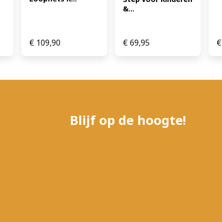
&...
€
109,90
€
69,95
€
Blijf op de hoogte!