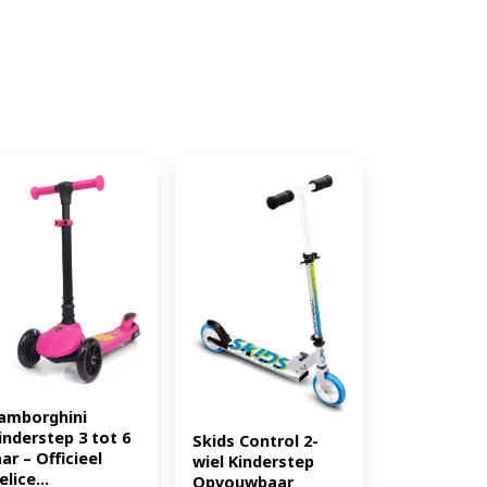
amborghini 
inderstep 3 tot 6 
Skids Control 2-
aar – Officieel 
wiel Kinderstep 
elice...
Opvouwbaar 