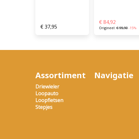
€
84,92
€
37,95
Origineel:
€
99,90
-15%
Assortiment
Navigatie
Driewieler
Loopauto
Loopfietsen
Stepjes