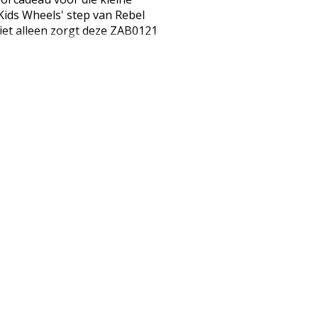
Kids Wheels' step van Rebel
iet alleen zorgt deze ZAB0121
, het leert kinderen ook om hun
step voor kinderen vanaf 3 jaar
uren (roze/zwart, blauw/geel en
AB0121 step voor kinderen is
eren om op een veilige en
en met steppen. Specificaties: ·
en wielen voor kinderen vanaf
nium stuur (drie standen) met
Balansmechanisme · Bumper ·
u; 28,0 x 12,0 cm (lxb) ·
ie · Maximale belasting: 50 kg ·
, achterwiel 10,0 cm ·
breedte: 25,0 cm · Lagers: ABEC-
uur, rubberen (PU) wielen,
etplateau, handvaten zacht PVC
 (2x) en handleiding · Afmeting
cm (BxDxH) · Gewicht incl.
ode: 5901890055956 (EAN: