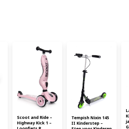
5901890055956)
L
K
Scoot and Ride – 
Tempish Nixin 145 
j
Highway Kick 1 – 
II Kinderstep – 
G
Loopfiets R...
Step voor Kinderen 