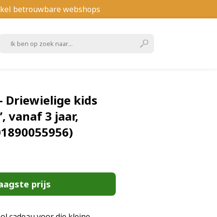
kel betrouwbare webshops
 Driewielige kids
, vanaf 3 jaar,
01890055956)
aagste prijs
ol cadeau voor die kleine