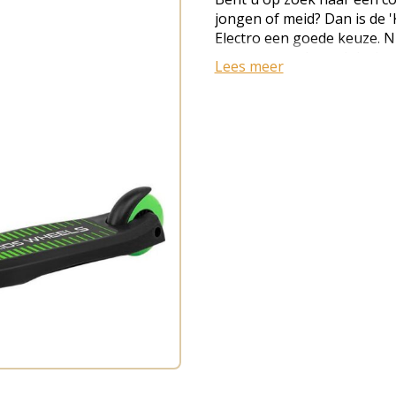
jongen of meid? Dan is de '
Electro een goede keuze. N
step voor veel speelplezier
Lees meer
evenwicht te trainen. Deze 
is verkrijgbaar in drie kle
groen/zwart). Deze coole Z
een goede keuze voor kind
makkelijke manier te beginn
Kinderstep met drie rubber
3 jaar · Verstelbaar, alumi
comfortabele handvaten · 
Voetrem · Antislip-voetplatea
Stabiele en lichte construct
Diameter voorwielen 12,2 cm
Stuurhoogte: 75,5-85,5 cm, 
9 · Materiaal: aluminium st
polypropyleen en nylon vo
· Meegeleverd: inbussleutel
product: 57,5 x 25,0 x 85,5 
verpakking: 2,5 kg · EAN-c