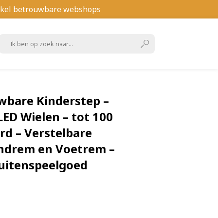
kel betrouwbare webshops
wbare Kinderstep –
LED Wielen – tot 100
rd – Verstelbare
ndrem en Voetrem –
Buitenspeelgoed