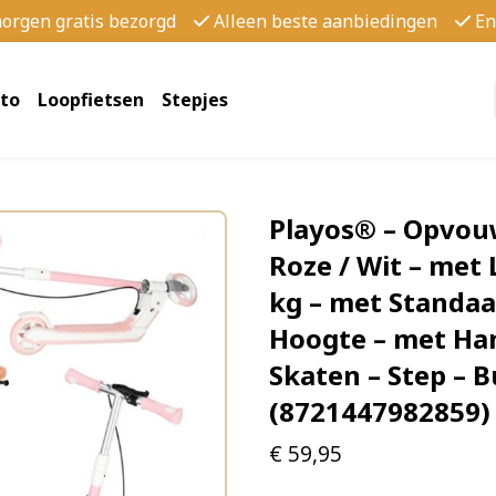
morgen gratis bezorgd
Alleen beste aanbiedingen
En
to
Loopfietsen
Stepjes
Playos® – Opvou
Roze / Wit – met 
kg – met Standaa
Hoogte – met Ha
Skaten – Step – 
(8721447982859)
€
59,95