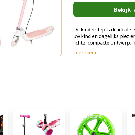
Bekijk l
De kinderstep is de ideale 
uw kind en dagelijks plezie
lichte, compacte ontwerp, 
en het in 5 standen verstel
Lees meer
moeiteloos aan de groei en
Deze recreatieve step staa
dankzij de opvallende, bew
tijdens het rijden knippere
batterijen zorgen de lichtje
en verhoogde zichtbaarheid
wordt. Met een moderne en
stimuleert deze tweewielig
ontwikkeling en geeft hij e
avonturiers. Waarom kieze
het niet alleen een stijlvol
ook bijdraagt aan de ontwi