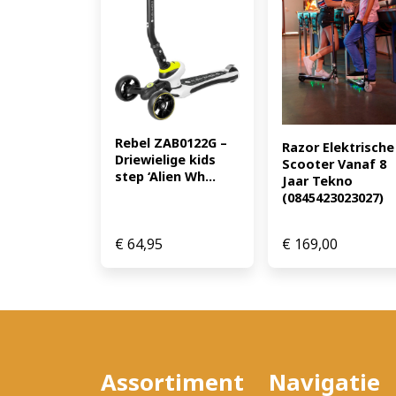
Rebel ZAB0122G – 
Razor Elektrische 
Driewielige kids 
Scooter Vanaf 8 
step ‘Alien Wh...
Jaar Tekno 
(0845423023027)
€
64,95
€
169,00
Assortiment
Navigatie