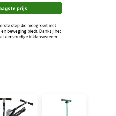
aagste prijs
eerste step die meegroeit met
r en beweging biedt. Dankzij het
het eenvoudige inklapsysteem
bare stuur past deze step zich
 vaardigheden van uw kind aan.
t garant voor urenlang plezier
egingsactieve LED-wielen die
n in rood en groen. Zonder
s voor een speelse uitstraling
, waardoor elke rit extra leuk
 dynamische uitstraling
e stuntstep de motorische
en gevoel van vrijheid aan jonge
n voor deze kinderstep? Omdat
 en functioneel voertuig is, maar
kkeling van evenwicht en