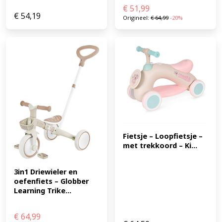
€
51,99
€
54,19
Origineel:
€
64,99
-20%
Fietsje – Loopfietsje – 
met trekkoord – Ki...
3in1 Driewieler en 
oefenfiets – Globber 
Learning Trike...
€
64,99