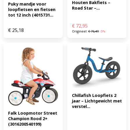
Houten Bakfiets – 
Puky mandje voor 
Road Star –...
loopfietsen en fietsen 
tot 12 inch (4015731...
€
72,95
€
25,18
Origineel:
€
76,49
-5%
Chillafish Loopfiets 2 
jaar – Lichtgewicht met 
verstel...
Falk Loopmotor Street 
Champion Rood 2+ 
(3016200540199)