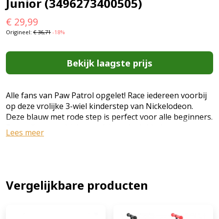
Junior (3496273400505)
€
29,99
Origineel:
€
36,71
-18%
Bekijk laagste prijs
Alle fans van Paw Patrol opgelet! Race iedereen voorbij
op deze vrolijke 3-wiel kinderstep van Nickelodeon.
Deze blauw met rode step is perfect voor alle beginners.
Een veilig en stabiel gevoel door de dubbele
Lees meer
achterwielen (met een diameter van 120 millimeter). Het
enkele voorwiel (met een diameter van 135 millimeter)
geeft je de vrijheid om overal naar toe te sturen.
Inclusief bijpassend stuurbord! De pluspunten op een
rijtje: [+] Jaren plezier door het in hoogte verstelbaar
Vergelijkbare producten
stuur [+] Veel stabiliteit door dubbele achterwielen en
antislip oppervlak Altijd in evenwicht Met deze 3-wiel
kinderstep heb je altijd de juiste balans en is ideaal voor