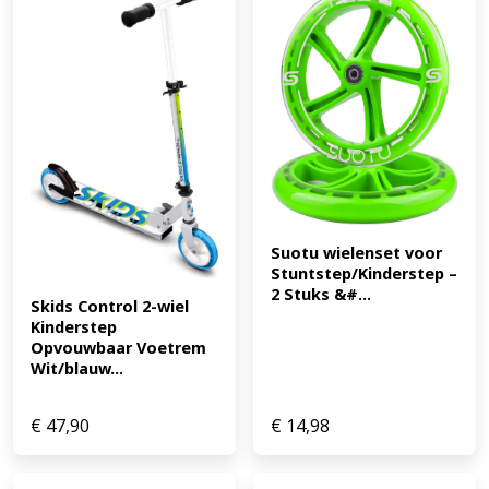
Diameter achterwiel: 120 mm Afmetingen deck: 28 x 10,5
cm (L x B) Stuur breedte: 34 cm Stuur in hoogte
verstelbaar: ja, 64 - 68 cm Afmetingen verpakking: 48 x
12 x 22 cm (L x B x H) (EAN: 3496273400505)
Suotu wielenset voor 
Stuntstep/Kinderstep – 
2 Stuks &#...
Skids Control 2-wiel 
Kinderstep 
Opvouwbaar Voetrem 
Wit/blauw...
€
47,90
€
14,98