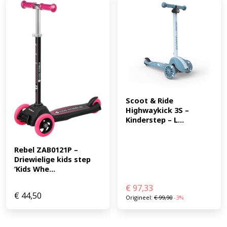
Scoot & Ride 
Highwaykick 3S – 
Kinderstep – L...
Rebel ZAB0121P – 
Driewielige kids step 
‘Kids Whe...
€
97,33
€
44,50
Origineel:
€
99,90
-3%