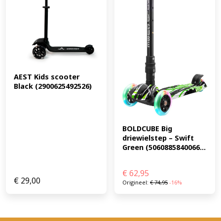
AEST Kids scooter 
Black (2900625492526)
BOLDCUBE Big 
driewielstep – Swift 
Green (5060885840066...
€
62,95
€
29,00
Origineel:
€
74,95
-16%