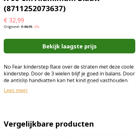
(8711252073637)
€
32,99
Origineel:
€
34,95
-6%
Bekijk laagste prijs
No Fear kinderstep Race over de straten met deze coole
kinderstep. Door de 3 wielen blijf je goed in balans. Door
de antislip handvatten kan het kind goed vasthouden.
Specificaties: Kleur: blauw Geslacht: junior Materiaal
Lees meer
frame: aluminium Materiaal platform: kunststof
Materiaal wielen: rubber Lengte step: 54 cm Hoogte
stuur: 66 cm Breedte stuur: 22 cm Type rem: voetrem
Gewicht step: 2,375 kg Leeftijd: vanaf 3 jaar (EAN:
8711252073637)
Vergelijkbare producten