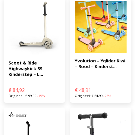
Yvolution – Yglider Kiwi 
Scoot & Ride 
– Rood – Kinderst...
Highwaykick 3S – 
Kinderstep – L...
€
84,92
€
48,91
Origineel:
€
99,90
-15%
Origineel:
€
64,99
-25%