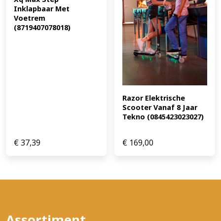
Inklapbaar Met 
Voetrem 
(8719407078018)
Razor Elektrische 
Scooter Vanaf 8 Jaar 
Tekno (0845423023027)
€
37,39
€
169,00
Assortiment