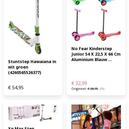
No Fear Kinderstep 
Junior 54 X 22,5 X 66 Cm 
Aluminium Blauw ...
Stuntstep Hawaiana in 
wit groen 
(4260565526377)
€
32,99
€
54,95
Origineel:
€
34,95
-6%
Xq Max Step 