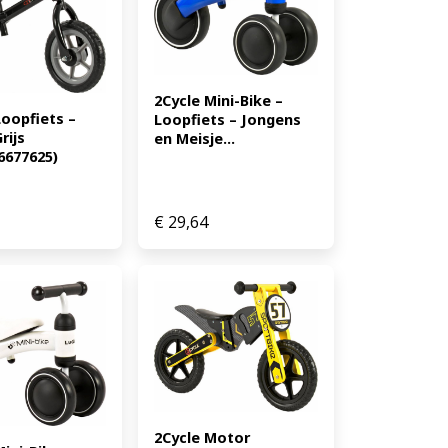
2Cycle Mini-Bike – 
oopfiets – 
Loopfiets – Jongens 
ijs 
en Meisje...
6677625)
€
29,64
2Cycle Motor 