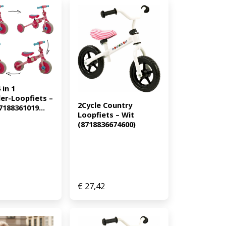
in 1 
er-Loopfiets – 
2Cycle Country 
7188361019...
Loopfiets – Wit 
(8718836674600)
€
27,42