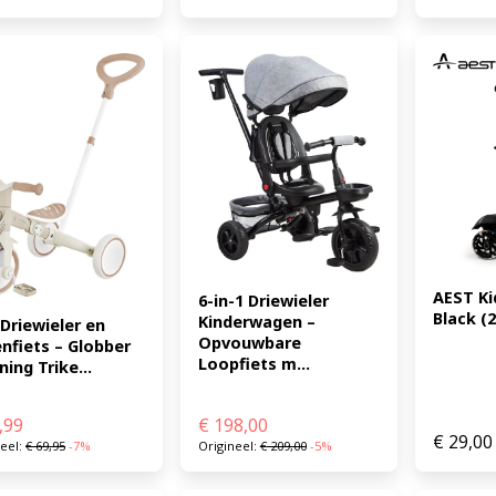
AEST Ki
6-in-1 Driewieler 
Black (
Kinderwagen – 
 Driewieler en 
Opvouwbare 
nfiets – Globber 
Loopfiets m...
ning Trike...
,99
€
198,00
€
29,00
neel:
€
69,95
-7%
Origineel:
€
209,00
-5%