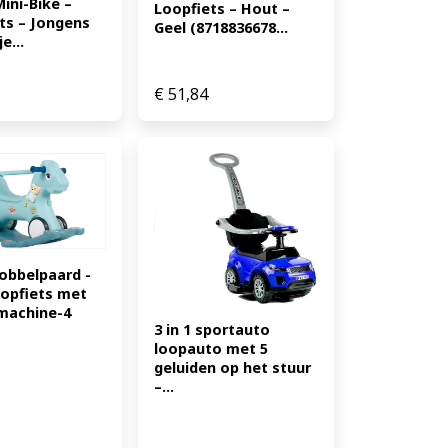
ini-Bike – 
Loopfiets – Hout – 
ts – Jongens 
Geel (8718836678...
e...
€
51,84
Hobbelpaard -
opfiets met 
achine-4 
3 in 1 sportauto 
loopauto met 5 
geluiden op het stuur 
–...