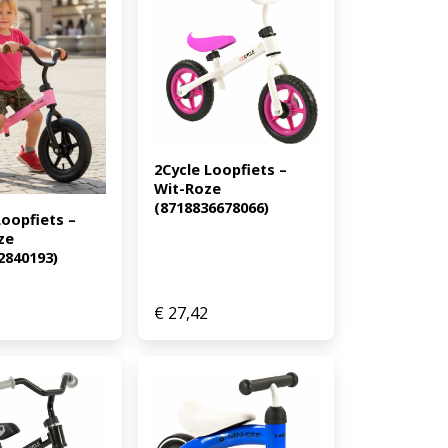
2Cycle Loopfiets – 
Wit-Roze 
(8718836678066)
oopfiets – 
e 
2840193)
€
27,42