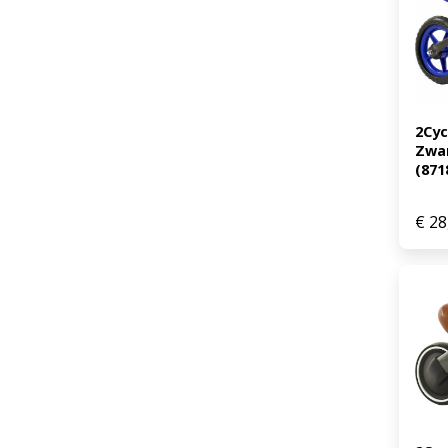
2Cyc
Zwar
(871
€
28