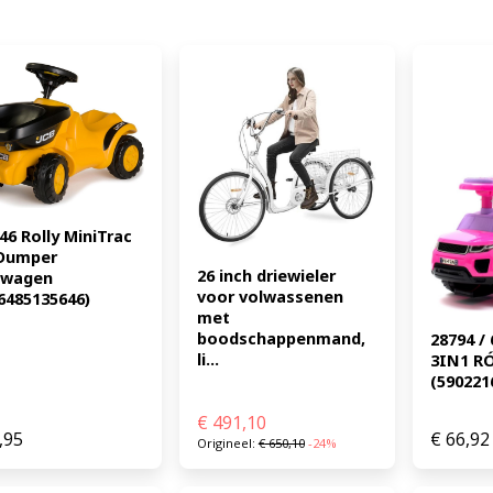
46 Rolly MiniTrac 
Dumper 
26 inch driewieler 
wagen 
voor volwassenen 
6485135646)
met 
boodschappenmand, 
28794 /
li...
3IN1 RÓ
(590221
€
491,10
,95
€
66,92
Origineel:
€
650,10
-24%