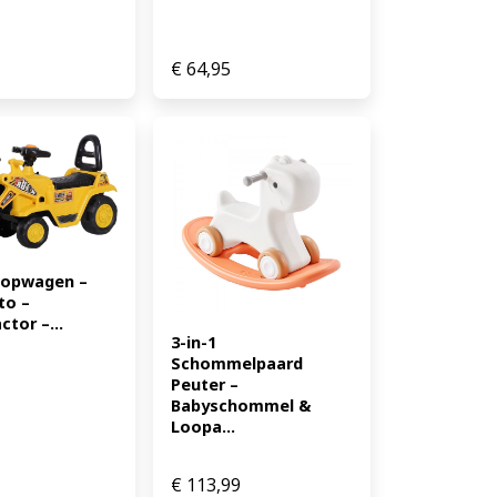
€
64,95
oopwagen – 
o – 
tor –...
3-in-1 
Schommelpaard 
Peuter – 
Babyschommel & 
Loopa...
€
113,99