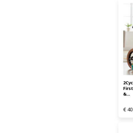
2Cyc
Firs
&...
€
40