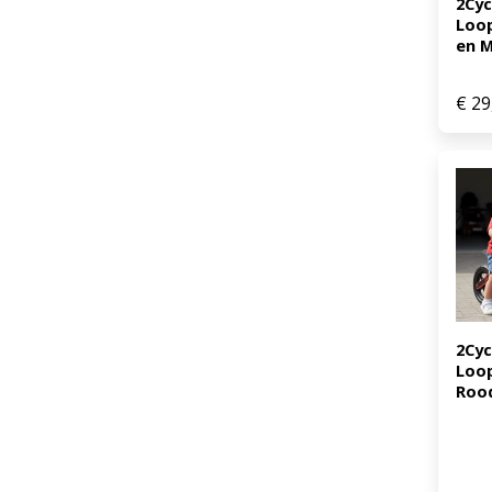
2Cyc
Loop
en M
€
29
2Cyc
Loop
Rood