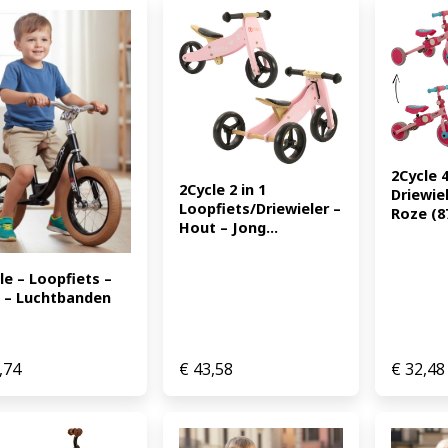
2Cycle 4 
2Cycle 2 in 1 
Driewiel
Loopfiets/Driewieler – 
Roze (8
Hout – Jong...
le – Loopfiets – 
t – Luchtbanden 
,74
€
43,58
€
32,48