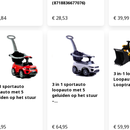
(8718836677076)
,84
€
28,53
€
39,99
3 in-1 l
Loopaut
3 in 1 sportauto 
Looptrac
 1 sportauto 
loopauto met 5 
auto met 5 
geluiden op het stuur 
iden op het stuur 
–...
,95
€
64,95
€
59,99