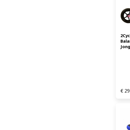
2Cyc
Bala
Jong
€
29