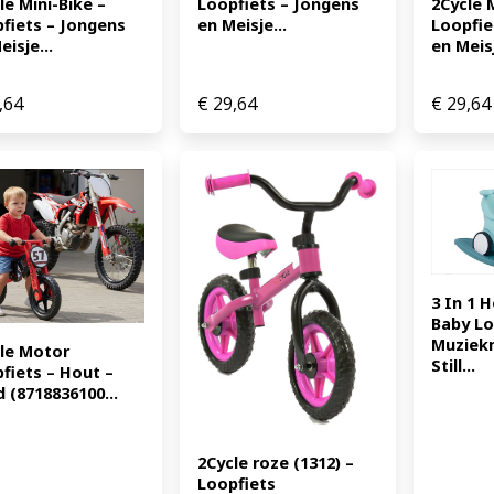
le Mini-Bike – 
Loopfiets – Jongens 
2Cycle M
fiets – Jongens 
en Meisje...
Loopfie
eisje...
en Meisj
,64
€
29,64
€
29,64
3 In 1 
Baby Lo
Muziekm
le Motor 
Still...
fiets – Hout – 
 (8718836100...
2Cycle roze (1312) – 
Loopfiets 