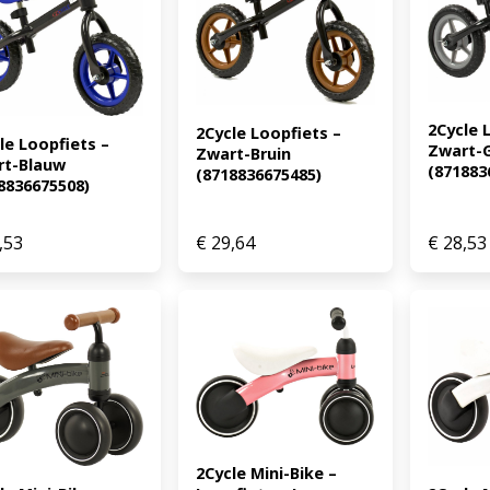
2Cycle L
2Cycle Loopfiets – 
le Loopfiets – 
Zwart-Gr
Zwart-Bruin 
t-Blauw 
(871883
(8718836675485)
8836675508)
,53
€
29,64
€
28,53
2Cycle Mini-Bike – 