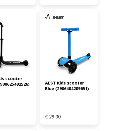
ds scooter 
AEST Kids scooter 
2900625492526)
Blue (2906404209651)
€
29,00