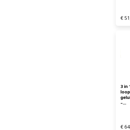
€
51
3 in
loop
gelu
–...
€
64