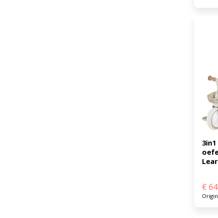
3in1
oefe
Lear
€
64
Origi