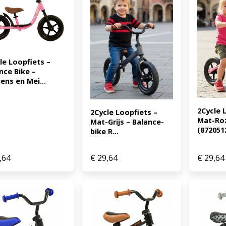
le Loopfiets – 
nce Bike – 
ens en Mei...
2Cycle L
2Cycle Loopfiets – 
Mat-Roz
Mat-Grijs – Balance-
(872051
bike R...
,64
€
29,64
€
29,64