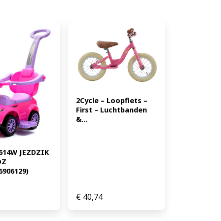
2Cycle – Loopfiets – 
First – Luchtbanden 
&...
 614W JEZDZIK 
Z 
6906129)
€
40,74