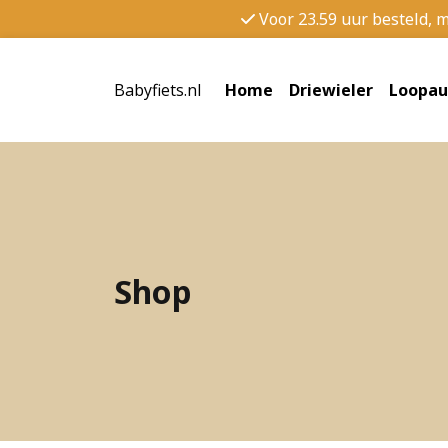
Voor 23.59 uur besteld, 
Babyfiets.nl
Home
Driewieler
Loopau
Shop