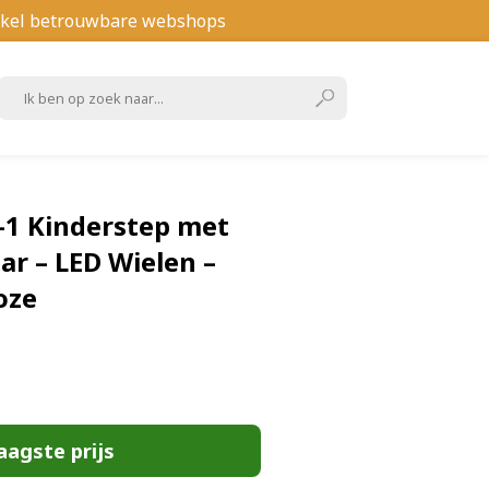
kel betrouwbare webshops
-1 Kinderstep met
ar – LED Wielen –
oze
aagste prijs