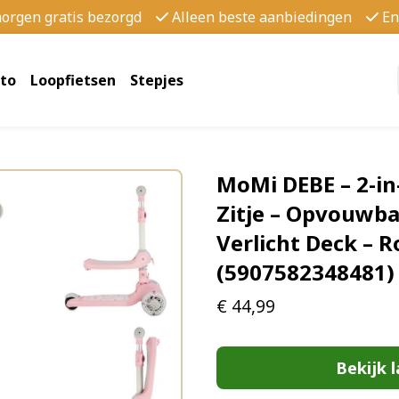
morgen gratis bezorgd
Alleen beste aanbiedingen
En
to
Loopfietsen
Stepjes
MoMi DEBE – 2-in
Zitje – Opvouwba
Verlicht Deck – R
(5907582348481)
€
44,99
Bekijk l