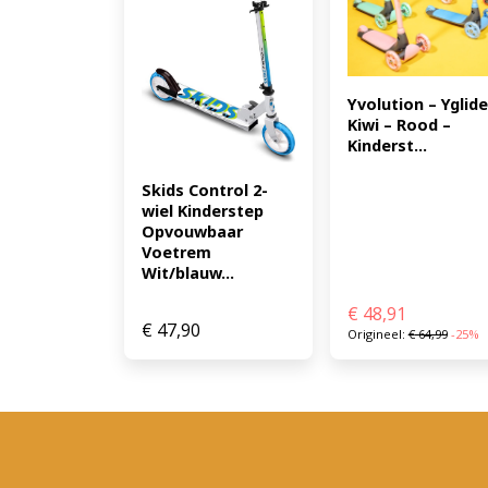
Yvolution – Yglider
Kiwi – Rood – 
Kinderst...
Skids Control 2-
wiel Kinderstep 
Opvouwbaar 
Voetrem 
Wit/blauw...
€
48,91
€
47,90
Origineel:
€
64,99
-25%