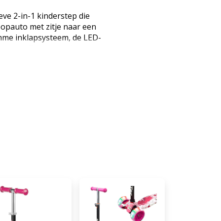
ve 2-in-1 kinderstep die
opauto met zitje naar een
imme inklapsysteem, de LED-
 de verstelbare stuurhoogte en
it de step mee met je kind en
zier. De step is geschikt vanaf
vanaf 2 jaar als step.
in-1: loopauto en balansstep
op de knop LED-wielen die
 Verlicht deck (3 × AAA
) Balansbesturing (lean-to-
et 2 hoogtes Comfortabel zitje
errem ABEC-7 kogellagers PU-
aanden (loopauto) en 2 jaar
 kg (zitje) / 50 kg (step)
cten in één De MoMi DEBE
nge kinderen gebruiken hem als
 hij eenvoudig kan worden
step zonder gereedschap. De