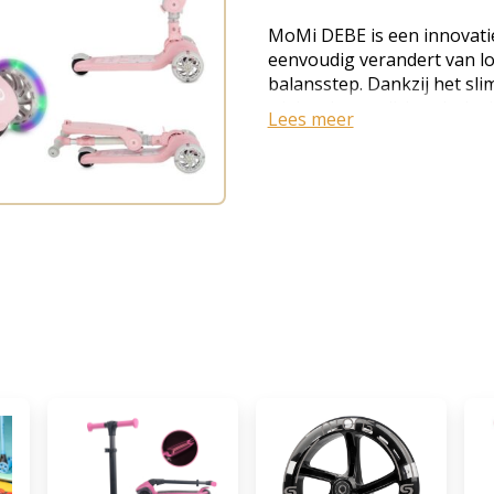
MoMi DEBE is een innovatie
eenvoudig verandert van lo
balansstep. Dankzij het sl
wielen, het verlichte deck,
Lees meer
het comfortabele zitje groe
biedt hij jarenlang speelple
12 maanden als loopauto en 
Belangrijkste voordelen 2-
Opvouwbaar met één druk 
oplichten tijdens het rijden
batterijen, niet inbegrepen
steer) Verstelbaar stuur m
Compact op te bergen Acht
wielen Geschikt vanaf 12 m
(step) Maximale belasting: 20
Voldoet aan EN 71 2 produ
groeit mee met je kind. Jo
loopauto met zitje, waarna
omgebouwd tot een balans