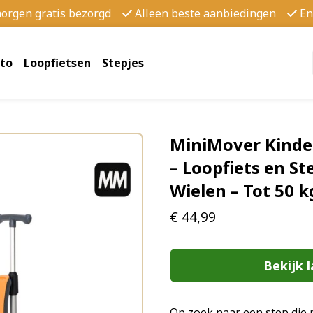
morgen gratis bezorgd
Alleen beste aanbiedingen
En
to
Loopfietsen
Stepjes
MiniMover Kinder
– Loopfiets en St
Wielen – Tot 50 
€
44,99
Bekijk l
Op zoek naar een step die 