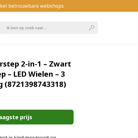
kel betrouwbare webshops
step 2-in-1 – Zwart
ep – LED Wielen – 3
kg (8721398743318)
aagste prijs
met je kind meegroeit en