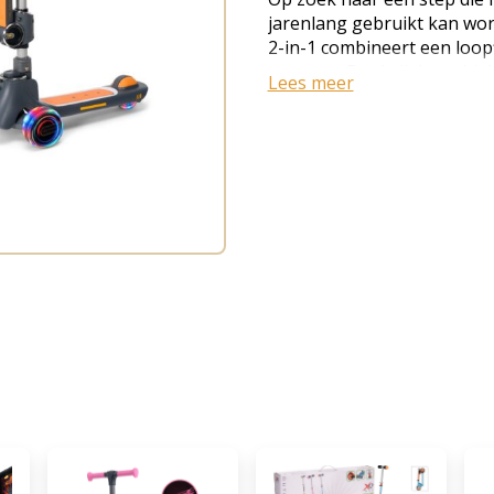
jarenlang gebruikt kan wo
2-in-1 combineert een loopf
ontwerp. Dankzij de stabiel
Lees meer
stuurhoogte en veilige bala
spelenderwijs balanceren, 
voor de MiniMover Kinderste
om te bouwen van loopfiets
kinderen van 2 t/m 12 jaar ·
Step belastbaar tot 50 kg ·
veilig sturen · Verstelbaar 
die oplichten tijdens het ri
Stabiel ontwerp met twee v
ontwerp · Lichtgewicht: sle
loopfiets naar step De Mi
kind mee te groeien. Jonge
als loopfiets met zitting. 
ontwikkeld, bouw je hem ee
je kind jarenlang plezier va
sturen met balansbesturing
van lichaamsbalans in plaa