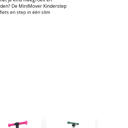
rden? De MiniMover Kinderstep
iets en step in één slim
e 3-wielconstructie, verstelbare
nsbesturing leert je kind
sturen en rijden. Waarom kiezen
p 2-in-1? · 2-in-1: eenvoudig
 naar step · Geschikt voor
 Zitting belastbaar tot 20 kg ·
 Intuïtieve balansbesturing voor
stuur in 3 hoogtes · LED-wielen
jden · Voorzien van voetrem ·
oorwielen · Compact inklapbaar
chts 3,1 kg Groeit mee van
niMover is ontworpen om met je
 kinderen gebruiken hem eerst
Zodra ze meer balans hebben
nvoudig om tot step. Zo heeft
n hetzelfde product. Veilig leren
 De step stuurt door middel
ts van een klassiek draaiend