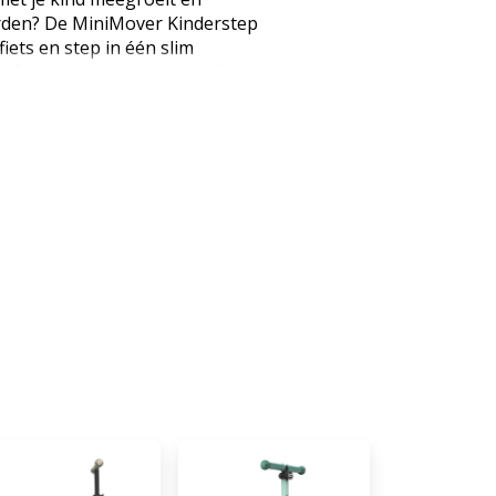
rden? De MiniMover Kinderstep
iets en step in één slim
e 3-wielconstructie, verstelbare
nsbesturing leert je kind
sturen en rijden. Waarom kiezen
p 2-in-1? · 2-in-1: eenvoudig
 naar step · Geschikt voor
 Zitting belastbaar tot 20 kg ·
 Intuïtieve balansbesturing voor
stuur in 3 hoogtes · LED-wielen
jden · Voorzien van voetrem ·
oorwielen · Compact inklapbaar
chts 3,1 kg Groeit mee van
niMover is ontworpen om met je
 kinderen gebruiken hem eerst
Zodra ze meer balans hebben
nvoudig om tot step. Zo heeft
n hetzelfde product. Veilig leren
 De step stuurt door middel
ts van een klassiek draaiend