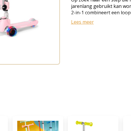
jarenlang gebruikt kan wo
2-in-1 combineert een loopf
ontwerp. Dankzij de stabiel
Lees meer
stuurhoogte en veilige bala
spelenderwijs balanceren, 
voor de MiniMover Kinderste
om te bouwen van loopfiets
kinderen van 2 t/m 12 jaar ·
Step belastbaar tot 50 kg ·
veilig sturen · Verstelbaar 
die oplichten tijdens het ri
Stabiel ontwerp met twee v
ontwerp · Lichtgewicht: sle
loopfiets naar step De Mi
kind mee te groeien. Jonge
als loopfiets met zitting. 
ontwikkeld, bouw je hem ee
je kind jarenlang plezier va
sturen met balansbesturing
van lichaamsbalans in plaa