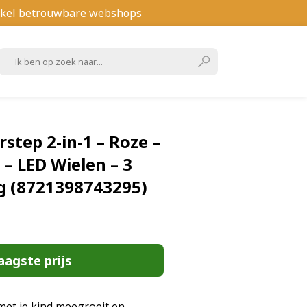
kel betrouwbare webshops
step 2-in-1 – Roze –
 – LED Wielen – 3
kg (8721398743295)
aagste prijs
met je kind meegroeit en