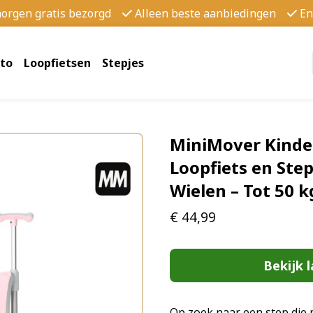
morgen gratis bezorgd
Alleen beste aanbiedingen
En
to
Loopfietsen
Stepjes
MiniMover Kinder
Loopfiets en Step
Wielen – Tot 50 
€
44,99
Bekijk l
Op zoek naar een step die 