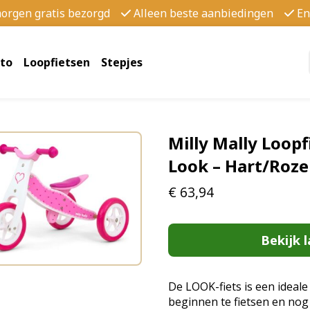
morgen gratis bezorgd
Alleen beste aanbiedingen
En
to
Loopfietsen
Stepjes
Milly Mally Loopf
Look – Hart/Roze
€
63,94
Bekijk l
De LOOK-fiets is een ideale
beginnen te fietsen en nog 