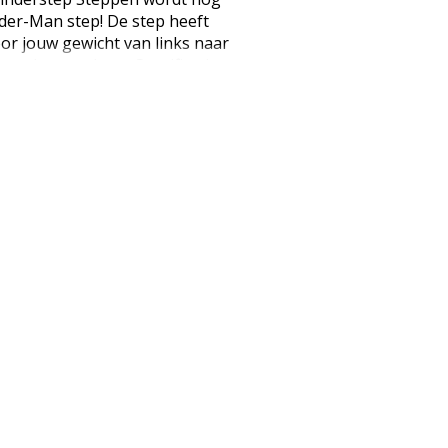
der-Man step! De step heeft
r jouw gewicht van links naar
step bestuurbaar. Specificaties:
: jongens Materiaal: aluminium
e stuur: 27 cm Lengte deck: 37
ameter voorwielen: 120 mm
 Lagers: ABEC 5 Type rem:
r gewicht: 20 kg Gewicht step:
 (EAN: 3496272501456)