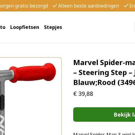
morgen gratis bezorgd
Alleen beste aanbiedingen
En
to
Loopfietsen
Stepjes
Marvel Spider-ma
– Steering Step –
Blauw;Rood (349
€
39,88
Bekijk l
Marvel Spider-Man 3-wiel 