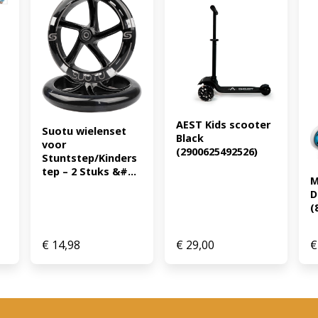
AEST Kids scooter 
Suotu wielenset 
Black 
voor 
(2900625492526)
Stuntstep/Kinders
tep – 2 Stuks &#...
M
D
(
€
14,98
€
29,00
€