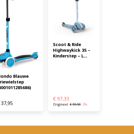
Scoot & Ride 
Highwaykick 3S – 
Kinderstep – L...
ondo Blauwe 
riewielstep 
8001011285686)
€
97,33
37,95
Origineel:
€
99,90
-3%