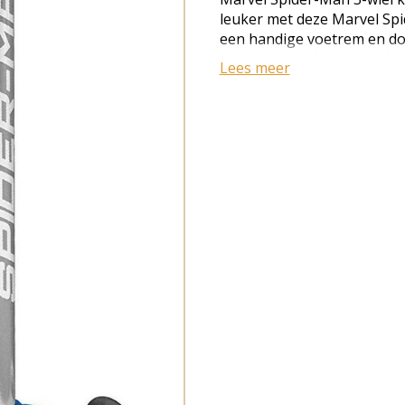
leuker met deze Marvel Spi
een handige voetrem en doo
rechts te verplaatsen is de 
Lees meer
Kleur: blauw/rood Geslacht
Hoogte stuur: 50 cm Breedt
cm Breedte deck: 14 cm Di
Diameter achterwiel: 80 mm
voetrem Maximaal belastbaa
2 kg Leeftijd: vanaf 3 jaar