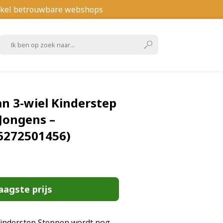
kel betrouwbare webshops
n 3-wiel Kinderstep
 Jongens –
6272501456)
aagste prijs
kinderstep Steppen wordt nog