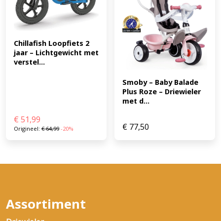
Chillafish Loopfiets 2 
jaar – Lichtgewicht met 
verstel...
Smoby – Baby Balade 
Plus Roze – Driewieler 
met d...
€
51,99
€
77,50
Origineel:
€
64,99
-20%
Assortiment