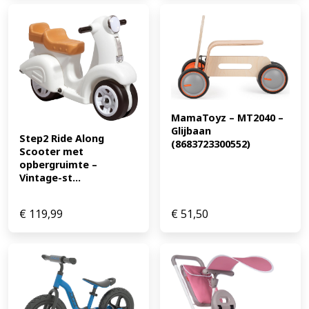
Veiligheidshandgrepen - 12 inch massieve schuimen
antilekbanden - Spatbord op het achterwiel - 90%
voorgemonteerd, de afmontage neemt ca 10 minuten in
beslag (EAN: 4260184710959)
MamaToyz – MT2040 – 
Glijbaan 
Step2 Ride Along 
(8683723300552)
Scooter met 
opbergruimte – 
Vintage-st...
€
119,99
€
51,50