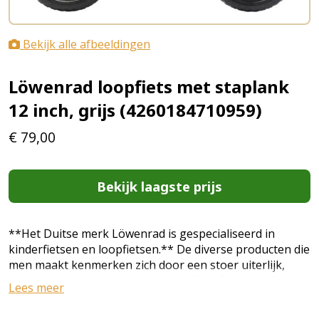
Bekijk alle afbeeldingen
Löwenrad loopfiets met staplank
12 inch, grijs (4260184710959)
€
79,00
Bekijk laagste prijs
**Het Duitse merk Löwenrad is gespecialiseerd in
kinderfietsen en loopfietsen.** De diverse producten die
men maakt kenmerken zich door een stoer uiterlijk,
vrolijke kleuren en een onberispelijke afwerking. Men
Lees meer
maakt gebruik van uitsluitend gecertificeerde
onderdelen, gifvrije handgrepen en zadeltjes. De