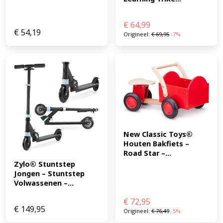
€
64,99
€
54,19
Origineel:
€
69,95
-7%
New Classic Toys® 
Houten Bakfiets – 
Road Star –...
Zylo® Stuntstep 
Jongen – Stuntstep 
Volwassenen –...
€
72,95
€
149,95
Origineel:
€
76,49
-5%