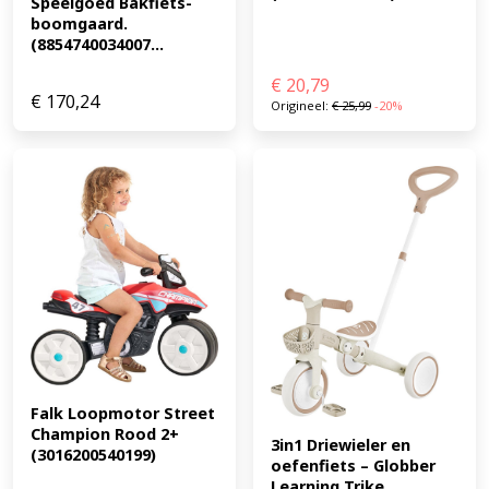
Speelgoed Bakfiets-
verwondingen te voorkomen. Het stuur en zadel zijn in
boomgaard. 
hoogte verstelbaar voor langdurig gebruik, en de fiets
(8854740034007...
heeft een schokbestendige poedercoating voor een
duurzaam en mooi uiterlijk. (EAN: 4015731030963)
€
20,79
€
170,24
Origineel:
€
25,99
-20%
Falk Loopmotor Street 
Champion Rood 2+ 
3in1 Driewieler en 
(3016200540199)
oefenfiets – Globber 
Learning Trike...