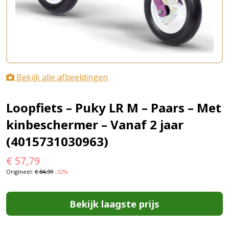
Bekijk alle afbeeldingen
Loopfiets – Puky LR M – Paars – Met
kinbeschermer – Vanaf 2 jaar
(4015731030963)
€
57,79
Origineel:
€
84,99
-32%
Bekijk laagste prijs