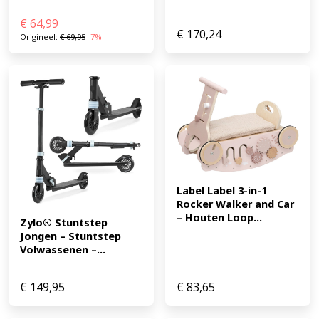
€
64,99
€
170,24
Origineel:
€
69,95
-7%
Label Label 3-in-1 
Rocker Walker and Car 
– Houten Loop...
Zylo® Stuntstep 
Jongen – Stuntstep 
Volwassenen –...
€
149,95
€
83,65