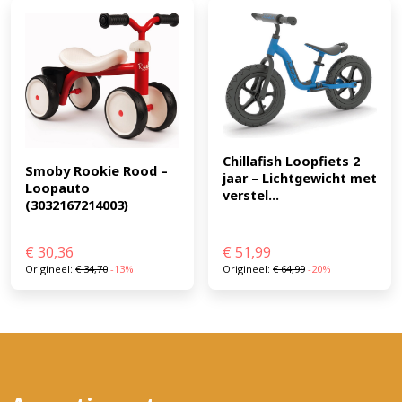
Chillafish Loopfiets 2 
Smoby Rookie Rood – 
jaar – Lichtgewicht met 
Loopauto 
verstel...
(3032167214003)
€
30,36
€
51,99
Origineel:
€
34,70
-13%
Origineel:
€
64,99
-20%