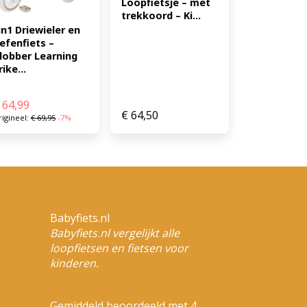
Loopfietsje – met 
trekkoord – Ki...
in1 Driewieler en 
efenfiets – 
lobber Learning 
rike...
64,99
€
64,50
igineel:
€
69,95
-7%
Babyfiets.nl
Babyfiets.nl vergelijkt alle
loopfietsen en fietsen voor
kinderen.
Gemiddeld beoordeeld met 4