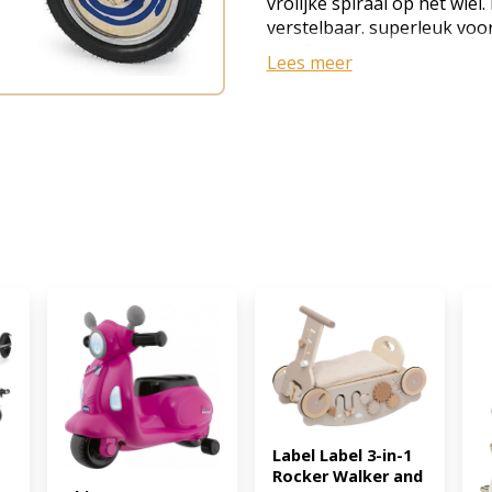
vrolijke spiraal op het wiel.
verstelbaar. superleuk voor
loopfiets helpt uw kind le
Lees meer
voeten veilig bij de grond. 
klaar voor het echte werk! 
niet van poespas, maar wel
merken, want elke dag wor
nieuwste speelgoed naar ne
komen ze weer met iets ni
opnieuw de leukste artikel
assortiment toe te voegen.
8717278832975)
Label Label 3-in-1 
Rocker Walker and 