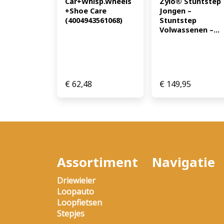
Zylo® Stuntstep 
Car+Whisp.Wheels
Jongen – 
+Shoe Care 
Stuntstep 
(4004943561068)
Volwassenen –...
€
62,48
€
149,95
Assortiment
Navigatie
Driewieler
Loopauto
Loopfietsen
Stepjes