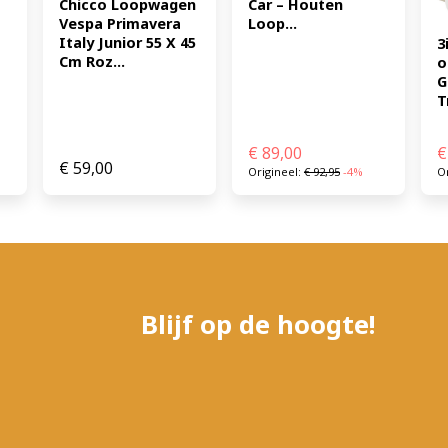
Car – Houten 
Chicco Loopwagen 
Loop...
Vespa Primavera 
Italy Junior 55 X 45 
3
Cm Roz...
o
G
T
€
89,00
€
€
59,00
Origineel:
€
92,95
-4%
Or
Blijf op de hoogte!