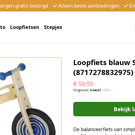
morgen gratis bezorgd
Alleen beste aanbiedingen
En
to
Loopfietsen
Stepjes
Loopfiets blauw S
(8717278832975)
€
50,95
Origineel:
€
64,57
-21%
Bekijk l
De balanceerfiets van simp