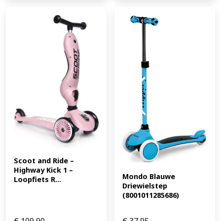
step: kinderstep Materiaal: Aluminium, PU Kleur: Roze,
blauw, paars, zwart, groen, pastel roze of muntgroen
Hoogte: 55 cm, 62,50 cm of 69,50 cm Afmeting
voorwielen: 125 x 24 mm Afmeting achterwiel: 100 x 24
mm Gewicht: 2,2 kg Min. lengte: 90 cm Max gewicht: 50
kg Aantal wielen: 3 Inclusief voetrem: ja Leeftijd: Geschikt
voor kinderen van 2 - 5 jaar Let op: Zorg dat je kind altijd
persoonlijke bescherming (helm en
hand-/pols-/knie-/elleboogbescherming) en dichte
schoenen draagt. (EAN: 8721055563815)
Scoot and Ride – 
Highway Kick 1 – 
Mondo Blauwe 
Loopfiets R...
Driewielstep 
(8001011285686)
€
109,90
€
37,95