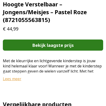
Hoogte Verstelbaar –
Jongens/Meisjes – Pastel Roze
(8721055563815)
€
44,99
Bekijk laagste prijs
Met de kleurrijke en lichtgevende kinderstep is jouw
kind helemaal klaar voor! Wanneer je met de kinderstep
gaat steppen geven de wielen vanzelf licht. Met het
voetrempendaal sta je overal super snel en veilig stil.
Lees meer
Het stuur is verstelbaar in verschillende hoogtes
waardoor je kinderstep mee kan groeien in hoogte. De
kinderstep is in meerdere kleuren verkrijgbaar! Jouw
voordelen 7 kleuren: Roze, blauw, paars, zwart, groen,
pastel roze en muntgroen Wielen met LED-verlichting
Vergelijkbare producten