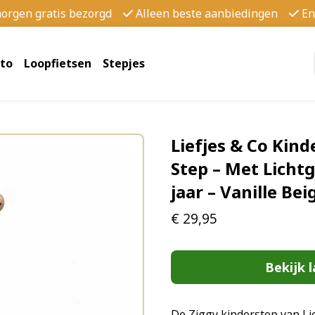
morgen gratis bezorgd
Alleen beste aanbiedingen
En
to
Loopfietsen
Stepjes
Liefjes & Co Kind
Step – Met Licht
jaar – Vanille Be
€
29,95
Bekijk l
De Ziggy kinderstep van Li