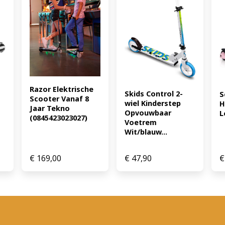
stootje. Ideaal voor dagelij
buiten. Dankzij het lichte 
te nemen en op te bergen. 
wielen kinderstep voor extra
LED-verlichting (geen batte
verstelbaar stuur Anti-slip
Achtervoetrem voor veilig
onderhoudsvriendelijk mate
Razor Elektrische 
Skids Control 2-
te dragen Geschikt voor kind
S
Scooter Vanaf 8 
wiel Kinderstep 
H
Vanille Beige Maximaal draa
Jaar Tekno 
Opvouwbaar 
L
8720364901790)
(0845423023027)
Voetrem 
Wit/blauw...
€
169,00
€
47,90
€