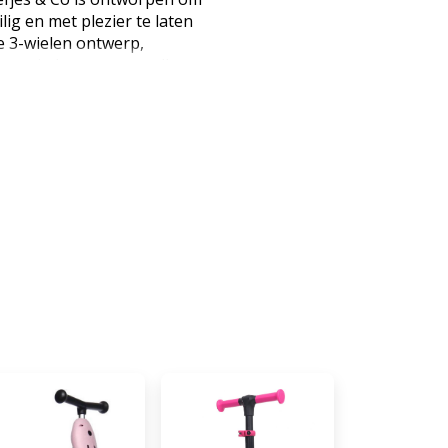
ilig en met plezier te laten
e 3-wielen ontwerp,
 een in hoogte verstelbaar
teloos mee met je kind. Perfect
 school, speeltuin of gewoon
nde LED-wielen Alle drie de
op bij een bepaalde snelheid. Zo
pen voor een stoer effect en
 batterijen. In hoogte
 van de Ziggy is eenvoudig in
len. Zo kan je kind altijd
nu net begint met steppen of al
ep geschikt voor een langere
ende leeftijden. Veilig en
biedt extra stabiliteit, waardoor
ker hun evenwicht bewaren. De
orgt voor grip, en met de
kan je kind veilig en snel
bruik De Ziggy is gemaakt van
ijk materiaal en kan tegen een