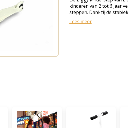
kinderen van 2 tot 6 jaar ve
steppen. Dankzij de stabiel
lichtgevende LED-wielen en
Lees meer
stuur groeit deze step moei
voor dagelijkse ritjes naar
lekker op straat. Lichtgeve
wielen lichten automatisch 
branden ze tijdens het step
extra zichtbaarheid, zonder
verstelbaar stuur Het stuur
meerdere hoogtes te verstel
comfortabel rijden, of hij 
ervaren is. Dit maakt de st
gebruiksperiode en verschill
stabiel Het 3 wielen design 
jonge kinderen gemakkelij
brede anti-slip voetplaat z
voetrem aan de achterzijde 
stoppen. Voor dagelijks ge
stevig, onderhoudsvriendel