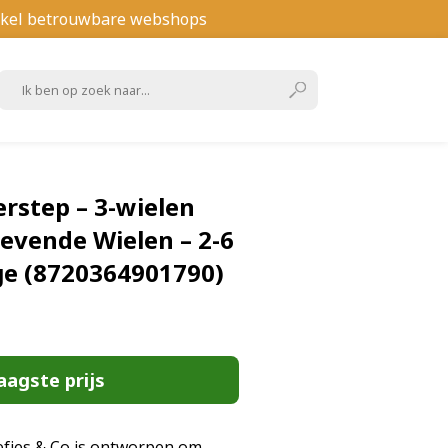
kel betrouwbare webshops
erstep – 3-wielen
gevende Wielen – 2-6
ige (8720364901790)
aagste prijs
efjes & Co is ontworpen om