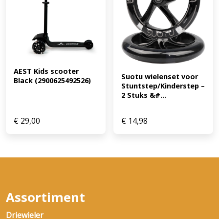
AEST Kids scooter 
Suotu wielenset voor 
Black (2900625492526)
Stuntstep/Kinderstep – 
2 Stuks &#...
€
29,00
€
14,98
Assortiment
Driewieler