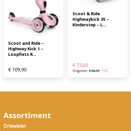
Scoot & Ride 
Highwaykick 3S – 
Kinderstep – L...
Scoot and Ride – 
Highway Kick 1 – 
Loopfiets R...
€
73,60
€
109,90
Origineel:
€
86,59
-15%
Assortiment
Driewieler