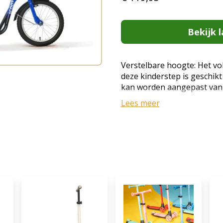
Bekijk l
Verstelbare hoogte: Het vol
deze kinderstep is geschikt
kan worden aangepast van 9
uw kind meegroeit! Volledig
Lees meer
voorzien van een dubbel r
stoppen tijdens het rijden,
metalen bekerhouder voor 
spatborden zorgen voor een 
omstandigheden. Hoge kwali
deze step uitzonderlijk stab
spaken van aluminiumlegeri
zijn. Rubberen banden: De
profiel bieden een goede g
binnenbanden zijn gemakke
vervangen wanneer nodig. P