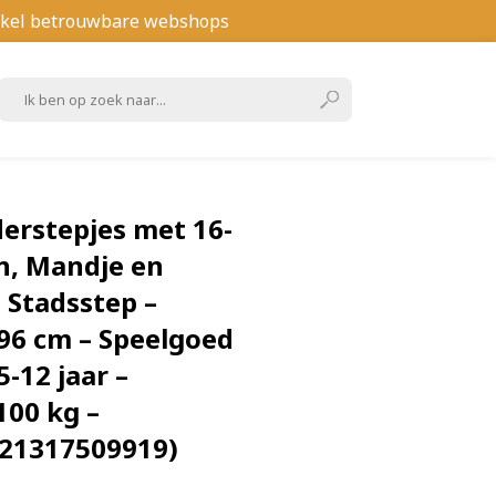
kel betrouwbare webshops
derstepjes met 16-
n, Mandje en
 Stadsstep –
96 cm – Speelgoed
-12 jaar –
100 kg –
21317509919)