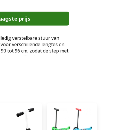
aagste prijs
ledig verstelbare stuur van
 voor verschillende lengtes en
0 tot 96 cm, zodat de step met
 uitgerust: De kinderstep is
emsysteem voor gemakkelijk
 een plastic mandje en een
het opbergen van spullen. De
schone rit, zelfs in natte
teit: Het stalen frame maakt
iel en duurzaam, terwijl de
ng slijtvast en breukbestendig
 brede rubberen banden met
rip op de weg. De
lijk op te pompen en te
roductdetails: Totale