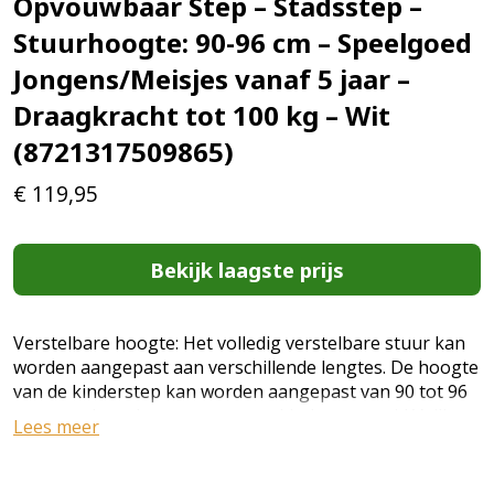
Opvouwbaar Step – Stadsstep –
Stuurhoogte: 90-96 cm – Speelgoed
Jongens/Meisjes vanaf 5 jaar –
Draagkracht tot 100 kg – Wit
(8721317509865)
€
119,95
Bekijk laagste prijs
Verstelbare hoogte: Het volledig verstelbare stuur kan
worden aangepast aan verschillende lengtes. De hoogte
van de kinderstep kan worden aangepast van 90 tot 96
cm, waardoor deze step met uw kind meegroeit! Veilige
Lees meer
remmen: Dankzij het dubbele remsysteem voor de voor-
en achterwielen kunnen kinderen gemakkelijk en veilig
te voet stoppen, terwijl de handrem meer kracht vereist.