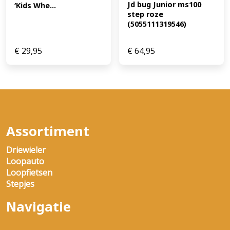
Jd bug Junior ms100 
‘Kids Whe...
step roze 
(5055111319546)
€
29,95
€
64,95
Assortiment
Driewieler
Loopauto
Loopfietsen
Stepjes
Navigatie