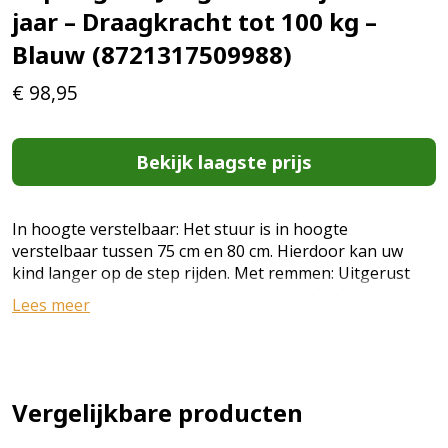
jaar – Draagkracht tot 100 kg –
Blauw (8721317509988)
€
98,95
Bekijk laagste prijs
In hoogte verstelbaar: Het stuur is in hoogte
verstelbaar tussen 75 cm en 80 cm. Hierdoor kan uw
kind langer op de step rijden. Met remmen: Uitgerust
met voor- en achterremmen, maakt het dubbele
Lees meer
remsysteem van de step het remmen gemakkelijker
voor uw kind. Hoge kwaliteit: De kinderstep is gemaakt
van staal en is stevig en duurzaam. De wielen zijn
gemaakt van een aluminiumlegering. Opblaasbanden:
Uitgerust met antislip en slijtvaste rubberen banden,
Vergelijkbare producten
opblaasbaar voor langdurig gebruik. Productdetails: