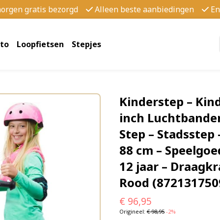
morgen gratis bezorgd
Alleen beste aanbiedingen
En
to
Loopfietsen
Stepjes
Kinderstep – Kin
inch Luchtbande
Step – Stadsstep 
88 cm – Speelgoe
12 jaar – Draagkr
Rood (872131750
€
96,95
Origineel:
€
98,95
-2%