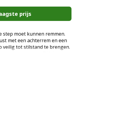
aagste prijs
lste step moet kunnen remmen.
rust met een achterrem en een
veilig tot stilstand te brengen.
tep is voorzien van EVA-banden
n optimaal plezier.
t frame is gemaakt van stevig
ezier zult hebben van je step. In
 groeit met je kind mee. Het
ar. Specificaties: Totale
80-88 cm, Stuurbreedte: 50 cm,
1 cm, Afmetingen voetsteunen:
ch, Materiaal: Frame: Metaal,
EVA, Kleur: Zwart, Maximaal
volen leeftijd: 5-12 jaar. Een
iet alleen voor kinderen, maar
 ouders en vrienden. Deze step