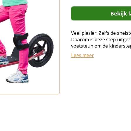
Bekijk l
Veel plezier: Zelfs de sne
Daarom is deze step uitge
voetsteun om de kinderstep 
Hoge prestaties: De stadss
Lees meer
voor een comfortabele rit e
Hoogwaardig en stabiel: He
metaal, waardoor je lang pl
hoogte verstelbaar: De step
stuur is in hoogte verstelba
afmetingen: L120 x B52 x H
Hoogte antislip pedalen: 1
L32 x B11 cm, Banden: 12 in
Bandenbasis: PVA, Banden: 
draagvermogen: 50 kg, Aanbe
step voor het hele gezin. N
ook voor broers en zussen,