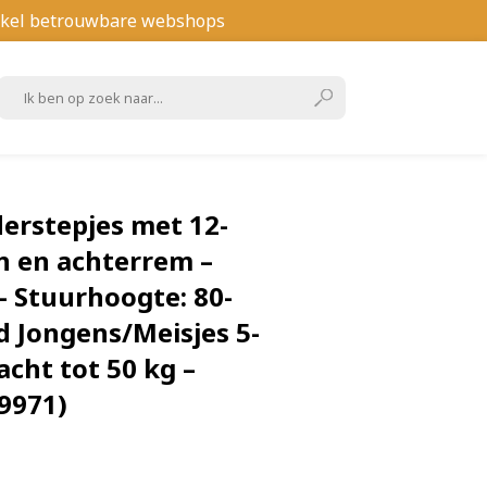
kel betrouwbare webshops
derstepjes met 12-
n en achterrem –
– Stuurhoogte: 80-
d Jongens/Meisjes 5-
acht tot 50 kg –
9971)