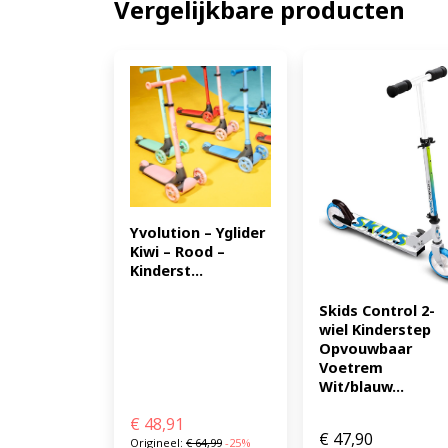
Vergelijkbare producten
Yvolution – Yglider 
Kiwi – Rood – 
Kinderst...
Skids Control 2-
wiel Kinderstep 
Opvouwbaar 
Voetrem 
Wit/blauw...
€
48,91
€
47,90
Origineel:
€
64,99
-25%