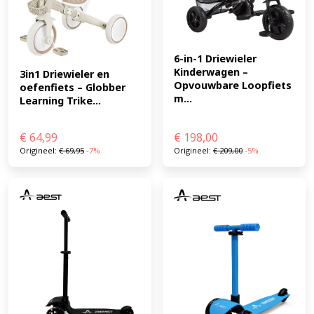
6-in-1 Driewieler 
Kinderwagen – 
3in1 Driewieler en 
Opvouwbare Loopfiets 
oefenfiets – Globber 
m...
Learning Trike...
€
64,99
€
198,00
Origineel:
€
69,95
-7%
Origineel:
€
209,00
-5%