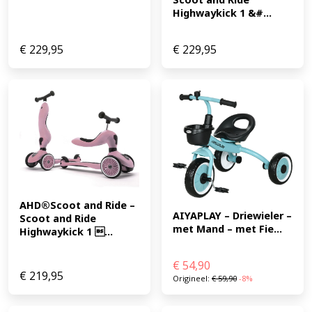
Highwaykick 1 &#...
€
229,95
€
229,95
AHD®Scoot and Ride – 
AIYAPLAY – Driewieler – 
Scoot and Ride 
met Mand – met Fie...
Highwaykick 1 ...
€
54,90
€
219,95
Origineel:
€
59,90
-8%