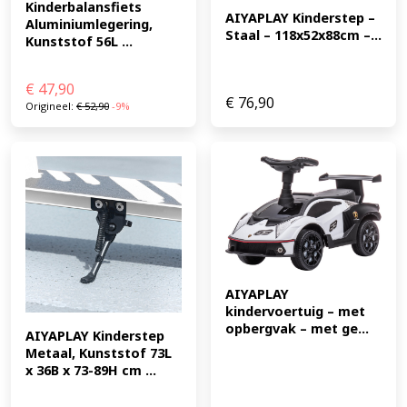
Kinderbalansfiets 
AIYAPLAY Kinderstep – 
Aluminiumlegering, 
Staal – 118x52x88cm –...
Kunststof 56L ...
€
47,90
€
76,90
Origineel:
€
52,90
-9%
AIYAPLAY 
kindervoertuig – met 
opbergvak – met ge...
AIYAPLAY Kinderstep 
Metaal, Kunststof 73L 
x 36B x 73-89H cm ...