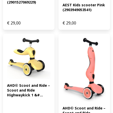
(2901527069229)
AEST Kids scooter Pink 
(2903949053541)
€
29,00
€
29,00
AHD® Scoot and Ride – 
Scoot and Ride 
Highwaykick 1 &#...
AHD® Scoot and Ride – 
Scoot and Ride 