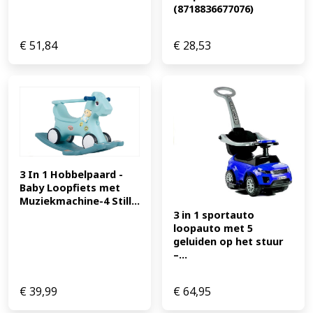
(8718836677076)
€
51,84
€
28,53
3 In 1 Hobbelpaard -
Baby Loopfiets met 
Muziekmachine-4 Still...
3 in 1 sportauto 
loopauto met 5 
geluiden op het stuur 
–...
€
39,99
€
64,95