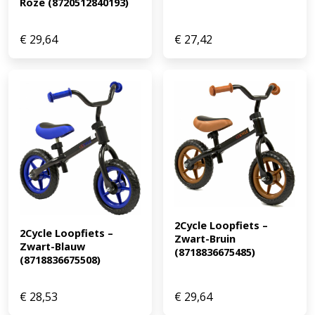
Roze (8720512840193)
€
29,64
€
27,42
2Cycle Loopfiets – 
2Cycle Loopfiets – 
Zwart-Bruin 
Zwart-Blauw 
(8718836675485)
(8718836675508)
€
28,53
€
29,64