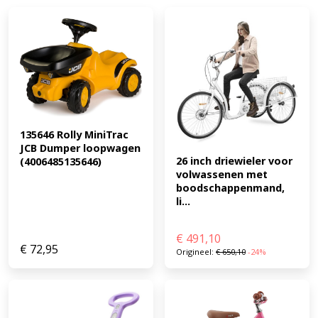
135646 Rolly MiniTrac 
JCB Dumper loopwagen 
26 inch driewieler voor 
(4006485135646)
volwassenen met 
boodschappenmand, 
li...
€
491,10
€
72,95
Origineel:
€
650,10
-24%