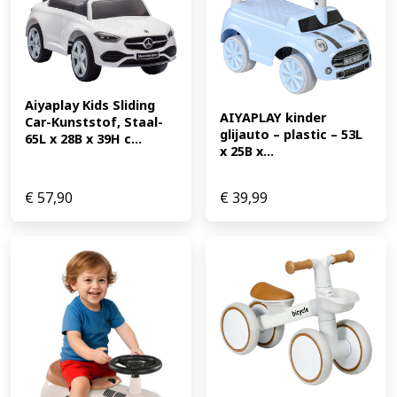
Aiyaplay Kids Sliding 
AIYAPLAY kinder 
Car-Kunststof, Staal-
glijauto – plastic – 53L 
65L x 28B x 39H c...
x 25B x...
€
57,90
€
39,99