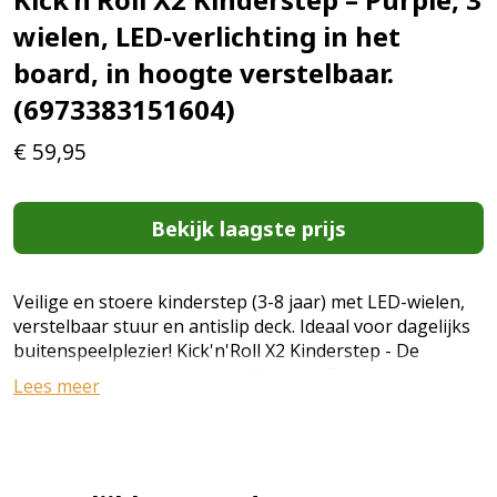
wielen, LED-verlichting in het
board, in hoogte verstelbaar.
(6973383151604)
€
59,95
Bekijk laagste prijs
Veilige en stoere kinderstep (3-8 jaar) met LED-wielen,
verstelbaar stuur en antislip deck. Ideaal voor dagelijks
buitenspeelplezier! Kick'n'Roll X2 Kinderstep - De
Ultieme Step voor Avontuurlijke Kids! Zoek jij een veilige,
Lees meer
stoere en duurzame step voor je kind? De Kick'n'Roll X2
kinderstep is dé favoriet onder jonge avonturiers van 3
tot 8 jaar! Ontworpen met oog voor comfort, stabiliteit
én plezier, is deze step ideaal voor dagelijks gebruik in
de buurt, op school of tijdens een dagje uit. Waarom