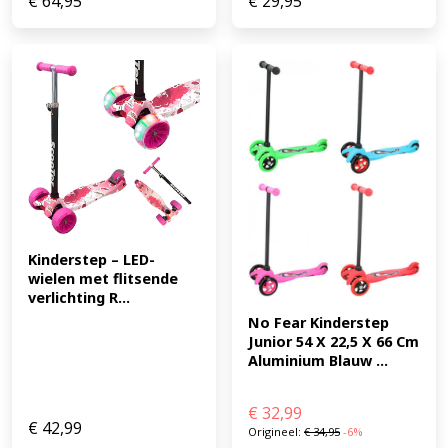
€
64,95
€
29,95
CPSIA certificering. Verkrijgbaar in: Paars,, Roze, Groen,
Zwart, Rood Batterijen niet meegeleverd (3x AA
benodigd) Veelgestelde vraag: Is deze step geschikt
voor beginners? Ja! Dankzij de drie wielen en het anti-
slip dek is de X2 zeer geschikt voor kinderen die net
beginnen met steppen. Bestel vandaag nog! Gratis
verzending 14 dagen bedenktijd Laat jouw kind rollend
de wereld ontdekken - met de Kick'n'Roll X2! (EAN:
6973383151604)
Kinderstep – LED-
wielen met flitsende 
verlichting R...
No Fear Kinderstep 
Junior 54 X 22,5 X 66 Cm 
Aluminium Blauw ...
€
32,99
€
42,99
Origineel:
€
34,95
-6%